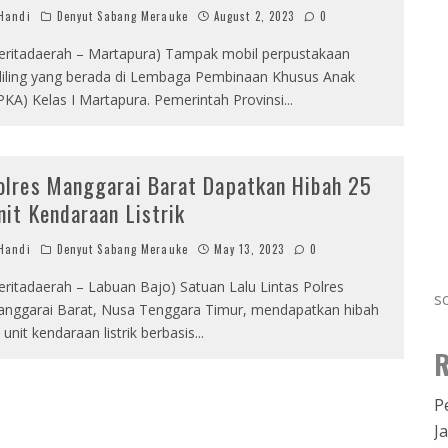
Handi
Denyut Sabang Merauke
August 2, 2023
0
eritadaerah – Martapura) Tampak mobil perpustakaan
liling yang berada di Lembaga Pembinaan Khusus Anak
PKA) Kelas I Martapura. Pemerintah Provinsi
...
olres Manggarai Barat Dapatkan Hibah 25
nit Kendaraan Listrik
Handi
Denyut Sabang Merauke
May 13, 2023
0
eritadaerah – Labuan Bajo) Satuan Lalu Lintas Polres
s
nggarai Barat, Nusa Tenggara Timur, mendapatkan hibah
 unit kendaraan listrik berbasis
...
R
P
J