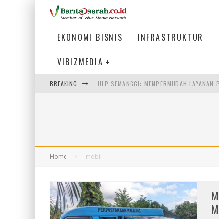
EKONOMI BISNIS
INFRASTRUKTUR
VIBIZMEDIA
BREAKING
ULP SEMANGGI: MEMPERMUDAH LAYANAN P
BAKMI PANGSIT AYAM, KULINER LEGENDAR
KETIKA INSTITUSI MENENTUKAN MASA DE
PERTUNJUKAN AIR MANCUR SPEKTAKULER 
Home
mobil
M
M