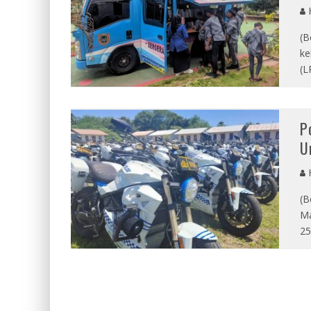
(B
ke
(L
P
U
(B
Ma
25