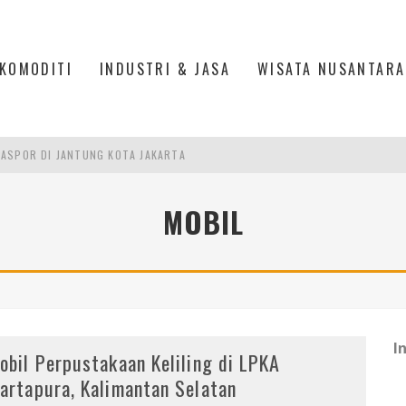
KOMODITI
INDUSTRI & JASA
WISATA NUSANTARA
ASPOR DI JANTUNG KOTA JAKARTA
IS DI PASAR BARU JAKARTA
MOBIL
PAN INDONESIA
DI PIK 2, JAKARTA UTARA
I
obil Perpustakaan Keliling di LPKA
artapura, Kalimantan Selatan