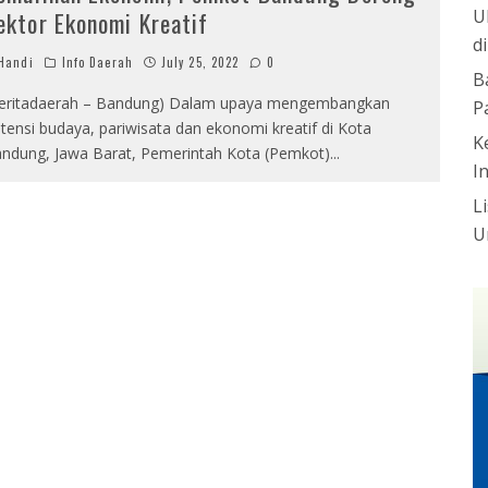
U
ektor Ekonomi Kreatif
d
Handi
Info Daerah
July 25, 2022
0
B
eritadaerah – Bandung) Dalam upaya mengembangkan
P
tensi budaya, pariwisata dan ekonomi kreatif di Kota
K
ndung, Jawa Barat, Pemerintah Kota (Pemkot)
...
I
L
U