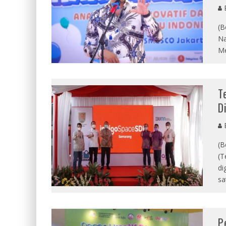
E
(B
Na
Me
T
D
E
(B
(T
di
sa
P