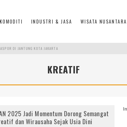
KOMODITI
INDUSTRI & JASA
WISATA NUSANTARA
ASPOR DI JANTUNG KOTA JAKARTA
IS DI PASAR BARU JAKARTA
KREATIF
PAN INDONESIA
DI PIK 2, JAKARTA UTARA
I
AN 2025 Jadi Momentum Dorong Semangat
reatif dan Wirausaha Sejak Usia Dini