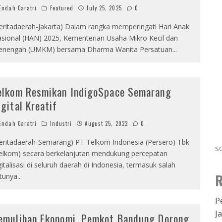
ndah Caratri
Featured
July 25, 2025
0
eritadaerah-Jakarta) Dalam rangka memperingati Hari Anak
sional (HAN) 2025, Kementerian Usaha Mikro Kecil dan
nengah (UMKM) bersama Dharma Wanita Persatuan
...
elkom Resmikan IndigoSpace Semarang
igital Kreatif
ndah Caratri
Industri
August 25, 2022
0
eritadaerah-Semarang) PT Telkom Indonesia (Persero) Tbk
s
elkom) secara berkelanjutan mendukung percepatan
gitalisasi di seluruh daerah di Indonesia, termasuk salah
R
tunya
...
P
J
emulihan Ekonomi, Pemkot Bandung Dorong