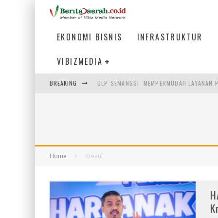
EKONOMI BISNIS
INFRASTRUKTUR
VIBIZMEDIA
BREAKING
ULP SEMANGGI: MEMPERMUDAH LAYANAN P
BAKMI PANGSIT AYAM, KULINER LEGENDAR
KETIKA INSTITUSI MENENTUKAN MASA DE
PERTUNJUKAN AIR MANCUR SPEKTAKULER 
Home
Kreatif
H
K