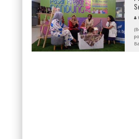
S
(B
po
Ba