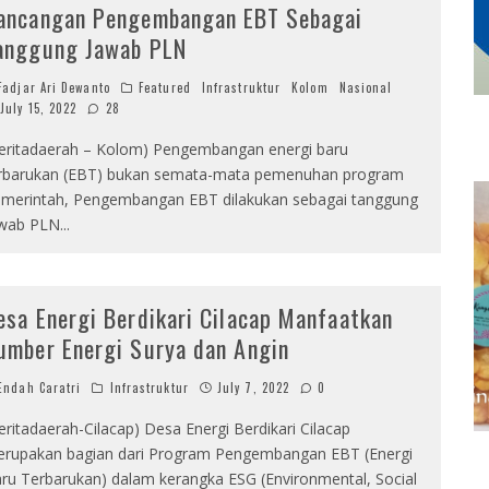
ancangan Pengembangan EBT Sebagai
anggung Jawab PLN
adjar Ari Dewanto
Featured
Infrastruktur
Kolom
Nasional
July 15, 2022
28
eritadaerah – Kolom) Pengembangan energi baru
rbarukan (EBT) bukan semata-mata pemenuhan program
merintah, Pengembangan EBT dilakukan sebagai tanggung
wab PLN
...
esa Energi Berdikari Cilacap Manfaatkan
umber Energi Surya dan Angin
ndah Caratri
Infrastruktur
July 7, 2022
0
eritadaerah-Cilacap) Desa Energi Berdikari Cilacap
rupakan bagian dari Program Pengembangan EBT (Energi
ru Terbarukan) dalam kerangka ESG (Environmental, Social