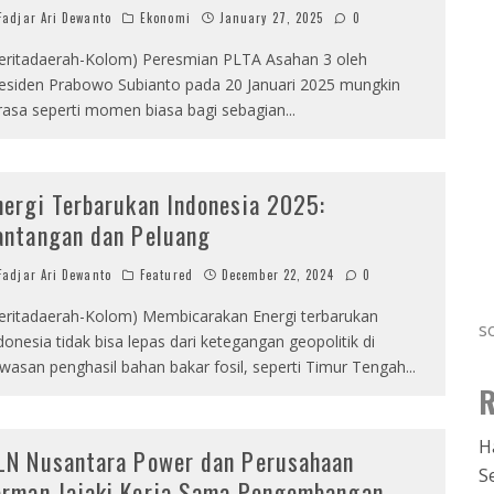
adjar Ari Dewanto
Ekonomi
January 27, 2025
0
eritadaerah-Kolom) Peresmian PLTA Asahan 3 oleh
esiden Prabowo Subianto pada 20 Januari 2025 mungkin
rasa seperti momen biasa bagi sebagian
...
nergi Terbarukan Indonesia 2025:
antangan dan Peluang
adjar Ari Dewanto
Featured
December 22, 2024
0
eritadaerah-Kolom) Membicarakan Energi terbarukan
s
donesia tidak bisa lepas dari ketegangan geopolitik di
wasan penghasil bahan bakar fosil, seperti Timur Tengah
...
R
H
LN Nusantara Power dan Perusahaan
S
erman Jajaki Kerja Sama Pengembangan