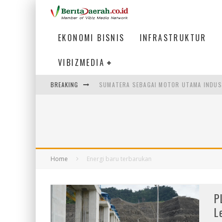
EKONOMI BISNIS
INFRASTRUKTUR
VIBIZMEDIA
BREAKING
SUMATERA SEBAGAI MOTOR UTAMA INDUS
MENJAWAB KEBUTUHAN DUNIA KERJA, MEN
PENUMPANG MENGAMBIL BAGASI DI BANDA
HADAPI DINAMIKA DUNIA KERJA, KEMNAKE
Home
Energi baru terbarukan
P
L