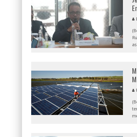
E
E
(B
Ru
as
M
M
F
(B
te
me