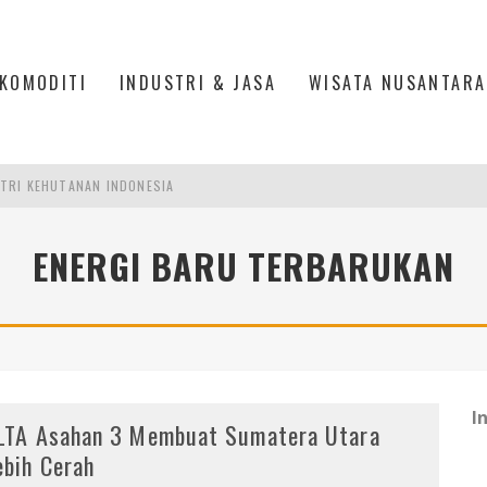
KOMODITI
INDUSTRI & JASA
WISATA NUSANTARA
TRI KEHUTANAN INDONESIA
AKER: PENGUATAN KOMPETENSI LULUSAN PERGURUAN TINGGI PENTING
ENERGI BARU TERBARUKAN
RA SULTAN MAHMUD BADARUDDIN II, PALEMBANG
R SESUAIKAN REGULASI KETENAGAKERJAAN
I
LTA Asahan 3 Membuat Sumatera Utara
ebih Cerah