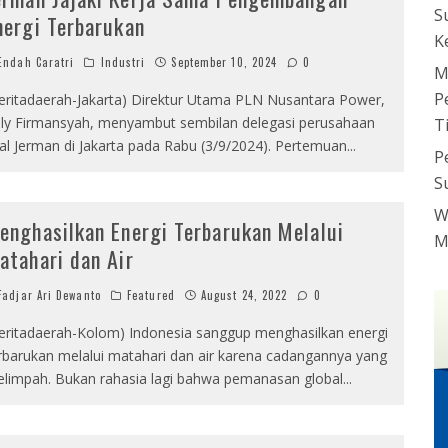
S
nergi Terbarukan
K
ndah Caratri
Industri
September 10, 2024
0
M
P
eritadaerah-Jakarta) Direktur Utama PLN Nusantara Power,
ly Firmansyah, menyambut sembilan delegasi perusahaan
T
al Jerman di Jakarta pada Rabu (3/9/2024). Pertemuan
...
P
S
W
enghasilkan Energi Terbarukan Melalui
M
atahari dan Air
adjar Ari Dewanto
Featured
August 24, 2022
0
eritadaerah-Kolom) Indonesia sanggup menghasilkan energi
rbarukan melalui matahari dan air karena cadangannya yang
limpah. Bukan rahasia lagi bahwa pemanasan global
...