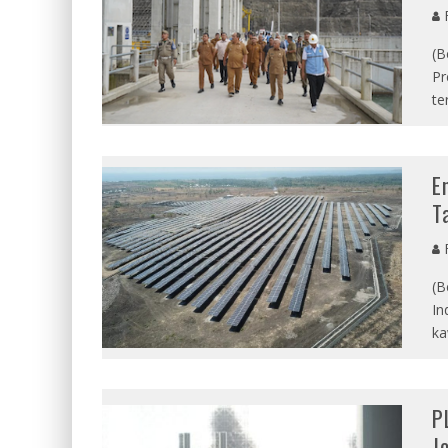
F
(B
Pr
te
E
T
F
(B
In
ka
P
J