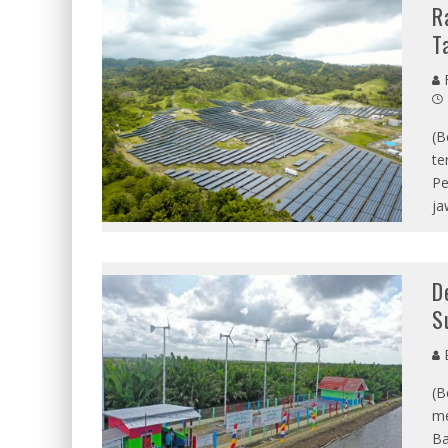
R
T
F
(B
te
Pe
ja
D
S
E
(B
me
Ba