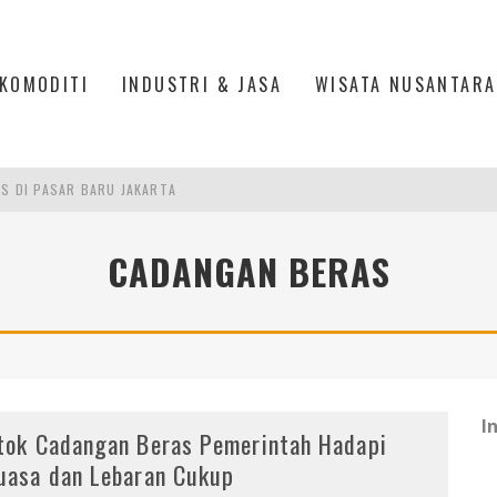
KOMODITI
INDUSTRI & JASA
WISATA NUSANTARA
IS DI PASAR BARU JAKARTA
PAN INDONESIA
DI PIK 2, JAKARTA UTARA
CADANGAN BERAS
ASPOR DI JANTUNG KOTA JAKARTA
I
tok Cadangan Beras Pemerintah Hadapi
uasa dan Lebaran Cukup