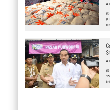
E
(B
(C
me
C
S
E
(B
st
te