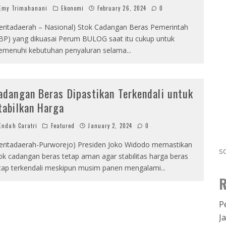
my Trimahanani
Ekonomi
February 26, 2024
0
eritadaerah – Nasional) Stok Cadangan Beras Pemerintah
BP) yang dikuasai Perum BULOG saat itu cukup untuk
menuhi kebutuhan penyaluran selama
...
adangan Beras Dipastikan Terkendali untuk
tabilkan Harga
ndah Caratri
Featured
January 2, 2024
0
eritadaerah-Purworejo) Presiden Joko Widodo memastikan
s
ok cadangan beras tetap aman agar stabilitas harga beras
tap terkendali meskipun musim panen mengalami
...
R
P
J