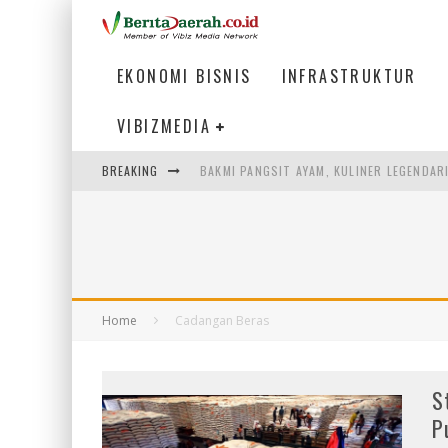
EKONOMI BISNIS
INFRASTRUKTUR
VIBIZMEDIA
BAKMI PANGSIT AYAM, KULINER LEGENDAR
BREAKING
KETIKA INSTITUSI MENENTUKAN MASA DE
PERTUNJUKAN AIR MANCUR SPEKTAKULER 
ULP SEMANGGI: MEMPERMUDAH LAYANAN P
Home
Cadangan Beras
S
P