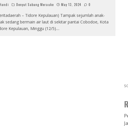
Handi
Denyut Sabang Merauke
May 13, 2024
0
eritadaerah – Tidore Kepulauan) Tampak sejumlah anak-
ak sedang bermain air laut di sekitar pantai Cobodoe, Kota
dore Kepulauan, Minggu (12/5).
...
s
R
P
J