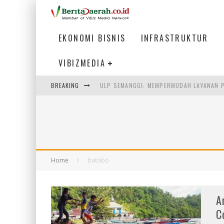
EKONOMI BISNIS
INFRASTRUKTUR
VIBIZMEDIA
BREAKING
ULP SEMANGGI: MEMPERMUDAH LAYANAN P
BAKMI PANGSIT AYAM, KULINER LEGENDAR
KETIKA INSTITUSI MENENTUKAN MASA DE
PERTUNJUKAN AIR MANCUR SPEKTAKULER 
Home
batobo
A
C