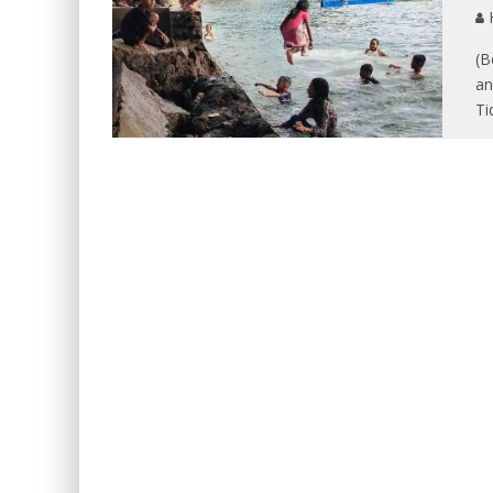
(B
an
Ti