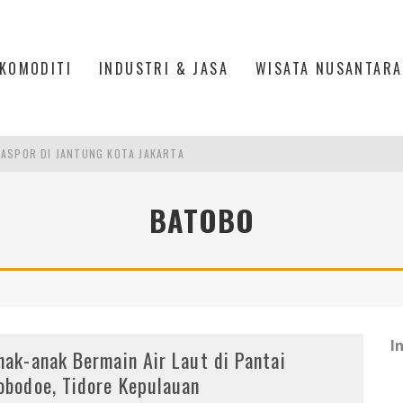
KOMODITI
INDUSTRI & JASA
WISATA NUSANTARA
ASPOR DI JANTUNG KOTA JAKARTA
IS DI PASAR BARU JAKARTA
BATOBO
PAN INDONESIA
DI PIK 2, JAKARTA UTARA
I
nak-anak Bermain Air Laut di Pantai
obodoe, Tidore Kepulauan