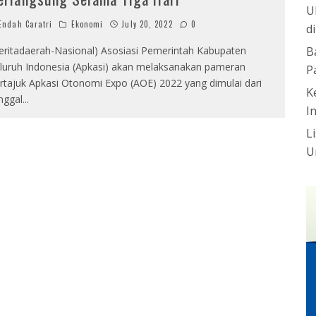
U
ndah Caratri
Ekonomi
July 20, 2022
0
d
eritadaerah-Nasional) Asosiasi Pemerintah Kabupaten
B
luruh Indonesia (Apkasi) akan melaksanakan pameran
P
rtajuk Apkasi Otonomi Expo (AOE) 2022 yang dimulai dari
K
nggal
...
I
L
U