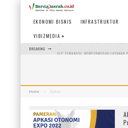
EKONOMI BISNIS
INFRASTRUKTUR
VIBIZMEDIA
BREAKING
ULP SEMANGGI: MEMPERMUDAH LAYANAN P
BAKMI PANGSIT AYAM, KULINER LEGENDAR
KETIKA INSTITUSI MENENTUKAN MASA DE
PERTUNJUKAN AIR MANCUR SPEKTAKULER 
Home
Apkasi
A
P