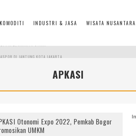
KOMODITI
INDUSTRI & JASA
WISATA NUSANTARA
ASPOR DI JANTUNG KOTA JAKARTA
IS DI PASAR BARU JAKARTA
APKASI
PAN INDONESIA
DI PIK 2, JAKARTA UTARA
I
PKASI Otonomi Expo 2022, Pemkab Bogor
romosikan UMKM