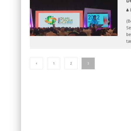
E
(B
Se
be
ta
1
2
3