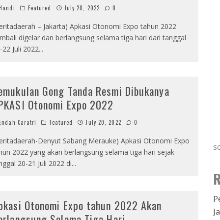
Handi
Featured
July 20, 2022
0
eritadaerah – Jakarta) Apkasi Otonomi Expo tahun 2022
mbali digelar dan berlangsung selama tiga hari dari tanggal
-22 Juli 2022
...
emukulan Gong Tanda Resmi Dibukanya
PKASI Otonomi Expo 2022
ndah Caratri
Featured
July 20, 2022
0
eritadaerah-Denyut Sabang Merauke) Apkasi Otonomi Expo
s
hun 2022 yang akan berlangsung selama tiga hari sejak
nggal 20-21 Juli 2022 di
...
R
P
pkasi Otonomi Expo tahun 2022 Akan
J
erlangsung Selama Tiga Hari