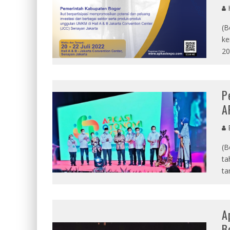
(B
ke
20
P
A
E
(B
ta
ta
A
B