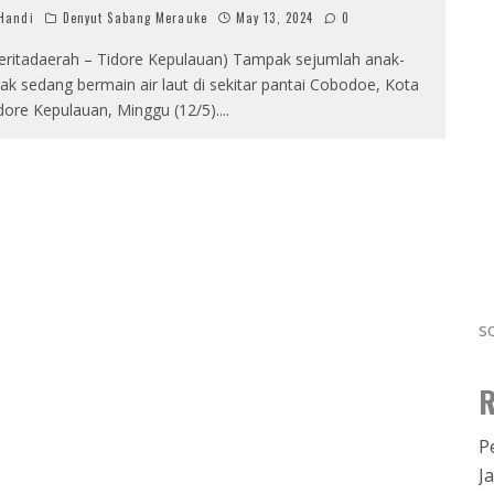
Handi
Denyut Sabang Merauke
May 13, 2024
0
eritadaerah – Tidore Kepulauan) Tampak sejumlah anak-
ak sedang bermain air laut di sekitar pantai Cobodoe, Kota
dore Kepulauan, Minggu (12/5).
...
s
R
P
J