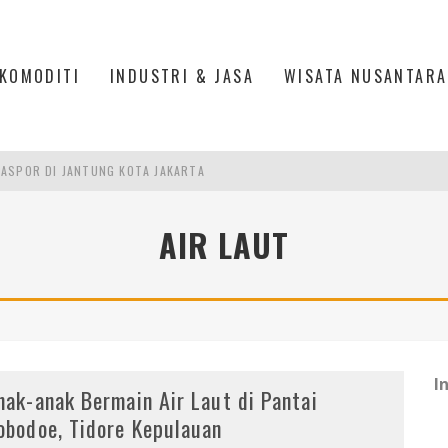
KOMODITI
INDUSTRI & JASA
WISATA NUSANTARA
ASPOR DI JANTUNG KOTA JAKARTA
IS DI PASAR BARU JAKARTA
AIR LAUT
PAN INDONESIA
DI PIK 2, JAKARTA UTARA
I
nak-anak Bermain Air Laut di Pantai
obodoe, Tidore Kepulauan