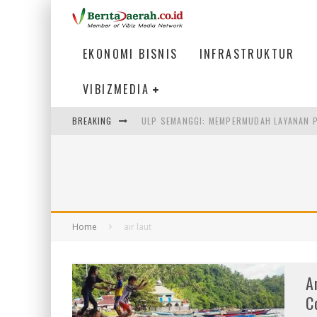
EKONOMI BISNIS
INFRASTRUKTUR
VIBIZMEDIA
BREAKING
ULP SEMANGGI: MEMPERMUDAH LAYANAN P
BAKMI PANGSIT AYAM, KULINER LEGENDAR
KETIKA INSTITUSI MENENTUKAN MASA DE
PERTUNJUKAN AIR MANCUR SPEKTAKULER 
Home
air laut
A
C