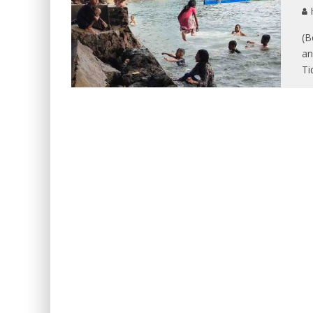
(B
an
Ti