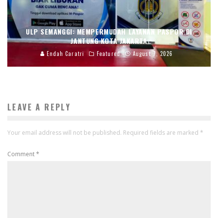
ULP SEMANGGI: MEMPERMUDAH LAYANAN PASPOR DI
JANTUNG KOTA JAKARTA
Endah Caratri
Featured
August 7, 2026
LEAVE A REPLY
Your email address will not be published.
Required fields are marked
*
Comment
*