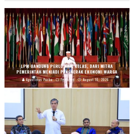
LPM BANDUNG PERLU NAIK KELAS, DARI MITRA
PEMERINTAH MENJADI PENGGERAK EKONOMI WARGA
Agustinus Purba
Featured
August 10, 2026