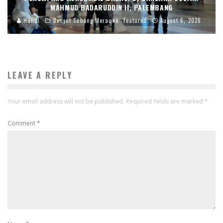
MAHMUD BADARUDDIN II, PALEMBANG
Handi
Denyut Sabang Merauke
Featured
August 6, 2026
LEAVE A REPLY
Your email address will not be published.
Required fields are marked
*
Comment
*