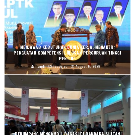
MENJAWAB KEBUTUHAN DUNIA KERJA, MENAKER:
PENGUATAN KOMPETENSI LULUSAN PERGURUAN TINGGI
PENTING
Handi
Featured
August 6, 2026
PENUMPANG MENGAMBIL BAGASI DI BANDARA SULTAN