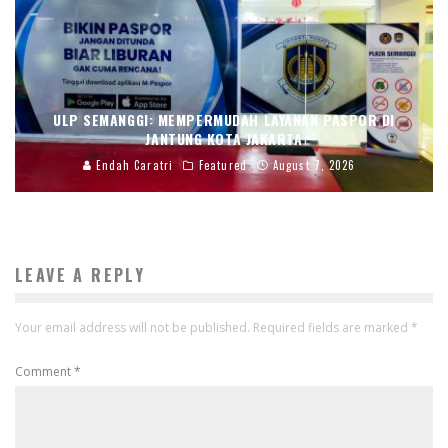
ULP SEMANGGI: MEMPERMUDAH LAYANAN PASPOR DI
JANTUNG KOTA JAKARTA
Endah Caratri
Featured
August 7, 2026
LEAVE A REPLY
Your email address will not be published.
Required fields are marked
*
Comment
*