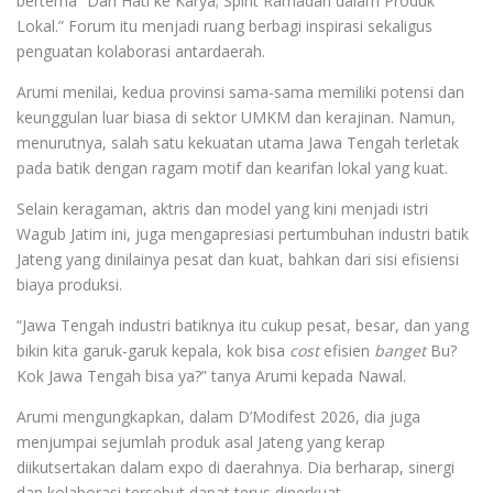
bertema “Dari Hati ke Karya; Spirit Ramadan dalam Produk
Lokal.” Forum itu menjadi ruang berbagi inspirasi sekaligus
penguatan kolaborasi antardaerah.
Arumi menilai, kedua provinsi sama-sama memiliki potensi dan
keunggulan luar biasa di sektor UMKM dan kerajinan. Namun,
menurutnya, salah satu kekuatan utama Jawa Tengah terletak
pada batik dengan ragam motif dan kearifan lokal yang kuat.
Selain keragaman, aktris dan model yang kini menjadi istri
Wagub Jatim ini, juga mengapresiasi pertumbuhan industri batik
Jateng yang dinilainya pesat dan kuat, bahkan dari sisi efisiensi
biaya produksi.
“Jawa Tengah industri batiknya itu cukup pesat, besar, dan yang
bikin kita garuk-garuk kepala, kok bisa
cost
efisien
banget
Bu?
Kok Jawa Tengah bisa ya?” tanya Arumi kepada Nawal.
Arumi mengungkapkan, dalam D’Modifest 2026, dia juga
menjumpai sejumlah produk asal Jateng yang kerap
diikutsertakan dalam expo di daerahnya. Dia berharap, sinergi
dan kolaborasi tersebut dapat terus diperkuat.