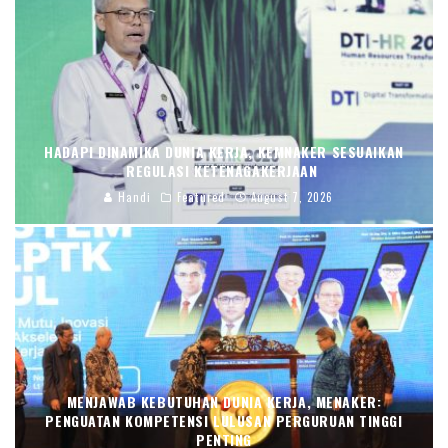
HADAPI DINAMIKA DUNIA KERJA, KEMNAKER SESUAIKAN
REGULASI KETENAGAKERJAAN
Handi
Featured
August 7, 2026
MENJAWAB KEBUTUHAN DUNIA KERJA, MENAKER:
PENGUATAN KOMPETENSI LULUSAN PERGURUAN TINGGI
PENTING