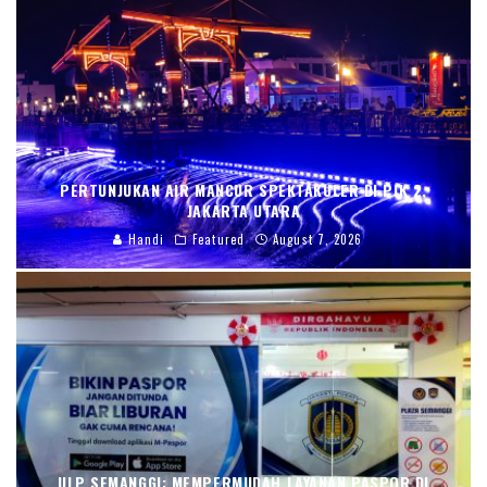
PERTUNJUKAN AIR MANCUR SPEKTAKULER DI PIK 2,
JAKARTA UTARA
Handi
Featured
August 7, 2026
ULP SEMANGGI: MEMPERMUDAH LAYANAN PASPOR DI