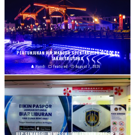
PERTUNJUKAN AIR MANCUR SPEKTAKULER DI PIK 2,
JAKARTA UTARA
Handi
Featured
August 7, 2026
ULP SEMANGGI: MEMPERMUDAH LAYANAN PASPOR DI