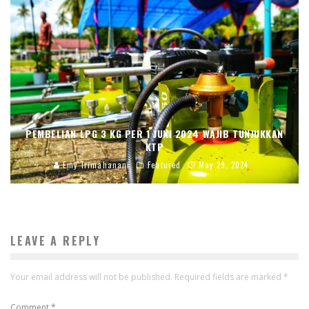
PEMBELIAN LPG 3 KG PER 1 JUNI 2024 WAJIB TUNJUKKAN
KTP
Emy Trimahanani
Featured
May 29, 2024
LEAVE A REPLY
Your email address will not be published.
Required fields are marked
*
Comment
*