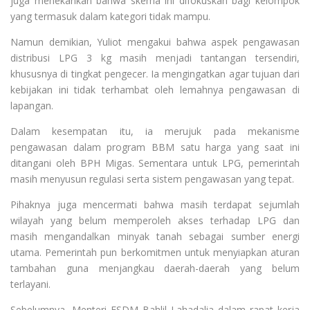
juga menekankan bahwa skema ini difokuskan bagi kelompok
yang termasuk dalam kategori tidak mampu.
Namun demikian, Yuliot mengakui bahwa aspek pengawasan
distribusi LPG 3 kg masih menjadi tantangan tersendiri,
khususnya di tingkat pengecer. Ia mengingatkan agar tujuan dari
kebijakan ini tidak terhambat oleh lemahnya pengawasan di
lapangan.
Dalam kesempatan itu, ia merujuk pada mekanisme
pengawasan dalam program BBM satu harga yang saat ini
ditangani oleh BPH Migas. Sementara untuk LPG, pemerintah
masih menyusun regulasi serta sistem pengawasan yang tepat.
Pihaknya juga mencermati bahwa masih terdapat sejumlah
wilayah yang belum memperoleh akses terhadap LPG dan
masih mengandalkan minyak tanah sebagai sumber energi
utama. Pemerintah pun berkomitmen untuk menyiapkan aturan
tambahan guna menjangkau daerah-daerah yang belum
terlayani.
Sebelumnya, Menteri ESDM Bahlil Lahadalia dalam rapat kerja