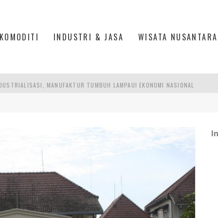
KOMODITI
INDUSTRI & JASA
WISATA NUSANTARA
DUSTRIALISASI, MANUFAKTUR TUMBUH LAMPAUI EKONOMI NASIONAL
ERCAYAAN, SEMANGAT, DAN HARAPAN BESAR
 MODERN PERKUAT SPORT TOURISM BATAM
I
ANKAN KOLABORASI KAMPUS DAN INDUSTRI