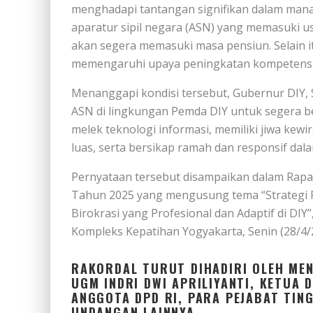
menghadapi tantangan signifikan dalam mana
aparatur sipil negara (ASN) yang memasuki us
akan segera memasuki masa pensiun. Selain it
memengaruhi upaya peningkatan kompetensi
Menanggapi kondisi tersebut, Gubernur DIY,
ASN di lingkungan Pemda DIY untuk segera 
melek teknologi informasi, memiliki jiwa kewi
luas, serta bersikap ramah dan responsif dal
Pernyataan tersebut disampaikan dalam Rapat
Tahun 2025 yang mengusung tema “Strategi
Birokrasi yang Profesional dan Adaptif di DI
Kompleks Kepatihan Yogyakarta, Senin (28/4/
RAKORDAL TURUT DIHADIRI OLEH MENT
UGM INDRI DWI APRILIYANTI, KETUA D
ANGGOTA DPD RI, PARA PEJABAT TIN
UNDANGAN LAINNYA.