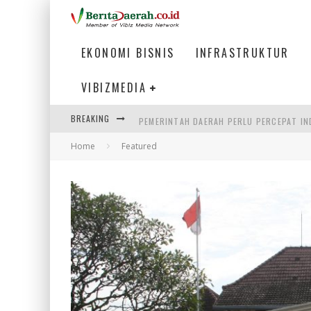
EKONOMI BISNIS
INFRASTRUKTUR
VIBIZMEDIA
BREAKING
PEMERINTAH DAERAH PERLU PERCEPAT IN
Home
Featured
LOGO BARU BANK BANTEN CERMINKAN KEP
WAGUB NYANYANG: FASILITAS OLAHRAGA
ATASI MISMATCH LULUSAN, MENAKER TEK