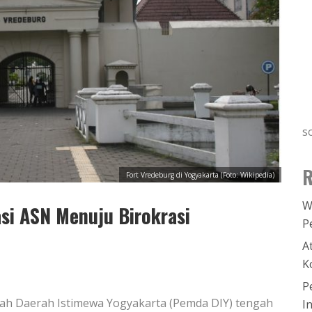
s
R
Fort Vredeburg di Yogyakarta (Foto: Wikipedia)
W
si ASN Menuju Birokrasi
P
A
K
P
rah Daerah Istimewa Yogyakarta (Pemda DIY) tengah
I