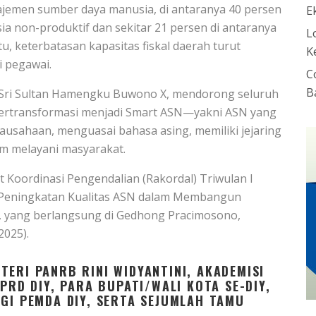
jemen sumber daya manusia, di antaranya 40 persen
E
ia non-produktif dan sekitar 21 persen di antaranya
L
u, keterbatasan kapasitas fiskal daerah turut
K
 pegawai.
C
B
 Sri Sultan Hamengku Buwono X, mendorong seluruh
bertransformasi menjadi Smart ASN—yakni ASN yang
rausahaan, menguasai bahasa asing, memiliki jejaring
am melayani masyarakat.
 Koordinasi Pengendalian (Rakordal) Triwulan I
 Peningkatan Kualitas ASN dalam Membangun
Y”, yang berlangsung di Gedhong Pracimosono,
2025).
ERI PANRB RINI WIDYANTINI, AKADEMISI
PRD DIY, PARA BUPATI/WALI KOTA SE-DIY,
GGI PEMDA DIY, SERTA SEJUMLAH TAMU