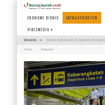
EKONOMI BISNIS
INFRASTRUKTUR
VIBIZMEDIA
BREAKING
WARGA MEMANCING DI KAWASAN MEGAMA
Home
Featured
SUMATERA SEBAGAI MOTOR UTAMA INDUS
MENJAWAB KEBUTUHAN DUNIA KERJA, MEN
PENUMPANG MENGAMBIL BAGASI DI BANDA