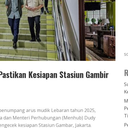
s
R
Pastikan Kesiapan Stasiun Gambir
S
K
M
P
 penumpang arus mudik Lebaran tahun 2025,
T
jaya dan Menteri Perhubungan (Menhub) Dudy
P
ngecek kesiapan Stasiun Gambar, Jakarta.