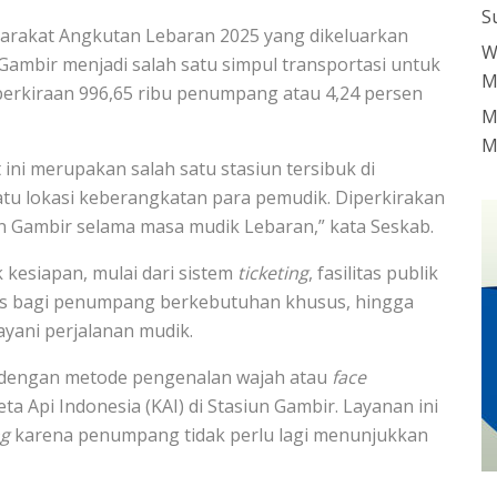
S
arakat Angkutan Lebaran 2025 yang dikeluarkan
W
Gambir menjadi salah satu simpul transportasi untuk
M
perkiraan 996,65 ribu penumpang atau 4,24 persen
M
M
 ini merupakan salah satu stasiun tersibuk di
atu lokasi keberangkatan para pemudik. Diperkirakan
un Gambir selama masa mudik Lebaran,” kata Seskab.
kesiapan, mulai dari sistem
ticketing
, fasilitas publik
itas bagi penumpang berkebutuhan khusus, hingga
ayani perjalanan mudik.
dengan metode pengenalan wajah atau
face
ta Api Indonesia (KAI) di Stasiun Gambir. Layanan ini
ng
karena penumpang tidak perlu lagi menunjukkan