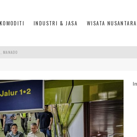
KOMODITI
INDUSTRI & JASA
WISATA NUSANTARA
S, MANADO
TRI KEHUTANAN INDONESIA
AKER: PENGUATAN KOMPETENSI LULUSAN PERGURUAN TINGGI PENTING
I
RA SULTAN MAHMUD BADARUDDIN II, PALEMBANG