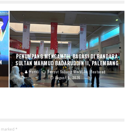
PENUMPANG MENGAMBIL BAGASI DI BANDARA
N
SULTAN MAHMUD BADARUDDIN II, PALEMBANG
Handi
Denyut Sabang Merauke
Featured
August 6, 2026
re marked
*