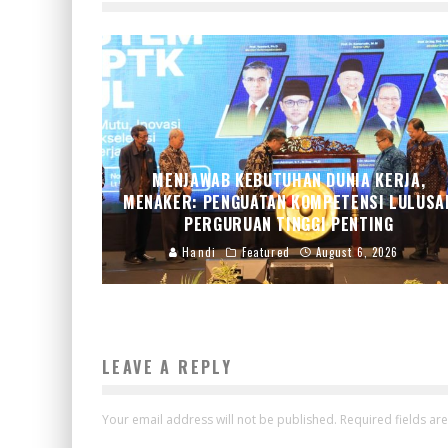
MENJAWAB KEBUTUHAN DUNIA KERJA,
MENAKER: PENGUATAN KOMPETENSI LULUSA
PERGURUAN TINGGI PENTING
Handi
Featured
August 6, 2026
LEAVE A REPLY
Your email address will not be published.
Required fields a