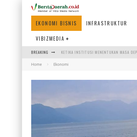
EKONOMI BISNIS
INFRASTRUKTUR
VIBIZMEDIA
BREAKING
KETIKA INSTITUSI MENENTUKAN MASA DE
Home
Ekonomi
PERTUNJUKAN AIR MANCUR SPEKTAKULER 
ULP SEMANGGI: MEMPERMUDAH LAYANAN P
BAKMI PANGSIT AYAM, KULINER LEGENDAR