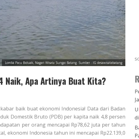
s
Lomba Pacu Biduak, Nagari Wisata Sungai Batang. Sumber : IG desawisatabatang
R
 Naik, Apa Artinya Buat Kita?
P
J
abar baik buat ekonomi Indonesia! Data dari Badan
U
duk Domestik Bruto (PDB) per kapita naik 4,8 persen
d
endapatan per orang mencapai Rp78,62 juta per tahun
B
otal, ekonomi Indonesia tahun ini mencapai Rp22.139,0
P