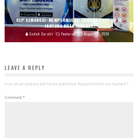
ULP SEMANGGI: MEMPERMUDAH LAYANAN PASPOR DI
JANTUNG KOTA JAKARTA
Endah Caratri
Featured
August 7, 2026
LEAVE A REPLY
Your email address will not be published.
Required fields are marked
*
Comment
*