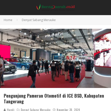
Home
Denyut Sabang Merauke
Pengunjung Pameran Otomotif di ICE BSD, Kabupaten
Tangerang
Handi
Denyut Sabang Merauke
November 28, 2024