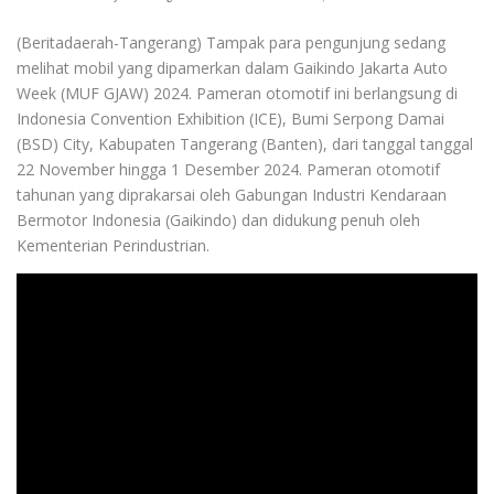
(Beritadaerah-Tangerang) Tampak para pengunjung sedang
melihat mobil yang dipamerkan dalam Gaikindo Jakarta Auto
Week (MUF GJAW) 2024. Pameran otomotif ini berlangsung di
Indonesia Convention Exhibition (ICE), Bumi Serpong Damai
(BSD) City, Kabupaten Tangerang (Banten), dari tanggal tanggal
22 November hingga 1 Desember 2024. Pameran otomotif
tahunan yang diprakarsai oleh Gabungan Industri Kendaraan
Bermotor Indonesia (Gaikindo) dan didukung penuh oleh
Kementerian Perindustrian.