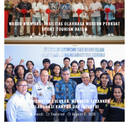
WAGUB NYANYANG: FASILITAS OLAHRAGA MODERN PERKUAT
SPORT TOURISM BATAM
Handi
Featured
August 6, 2026
ATASI MISMATCH LULUSAN, MENAKER TEKANKAN
KOLABORASI KAMPUS DAN INDUSTRI
Handi
Featured
August 6, 2026