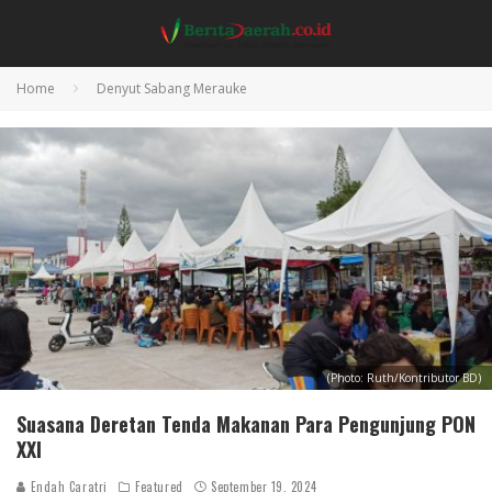
Home
Denyut Sabang Merauke
(Photo: Ruth/Kontributor BD)
Suasana Deretan Tenda Makanan Para Pengunjung PON
XXI
Endah Caratri
Featured
September 19, 2024