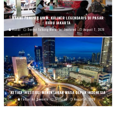
BAKMI PANGSIT AYAM, KULINER LEGENDARIS DI PASAR
BARU JAKARTA
Handi
Denyut Sabang Merauke
Featured
August 7, 2026
KETIKA INSTITUSI MENENTUKAN MASA DEPAN INDONESIA
Fadjar Ari Dewanto
Featured
August 7, 2026