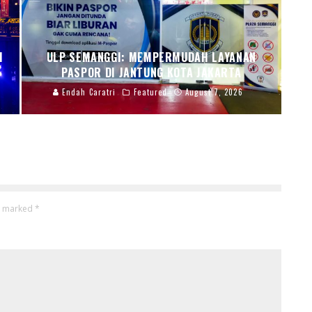
I
ULP SEMANGGI: MEMPERMUDAH LAYANAN
PASPOR DI JANTUNG KOTA JAKARTA
Endah Caratri
Featured
August 7, 2026
re marked
*