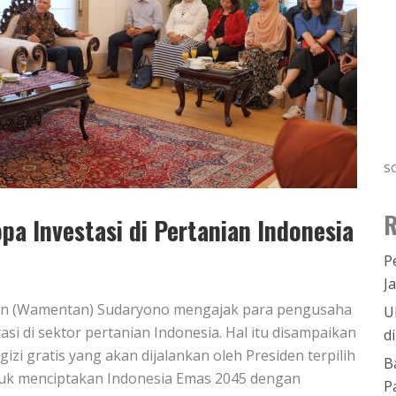
s
R
a Investasi di Pertanian Indonesia
P
J
nian (Wamentan) Sudaryono mengajak para pengusaha
U
asi di sektor pertanian Indonesia. Hal itu disampaikan
d
 gratis yang akan dijalankan oleh Presiden terpilih
B
tuk menciptakan Indonesia Emas 2045 dengan
P