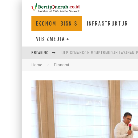
EKONOMI BISNIS
INFRASTRUKTUR
VIBIZMEDIA
BREAKING
BAKMI PANGSIT AYAM, KULINER LEGENDAR
Home
Ekonomi
KETIKA INSTITUSI MENENTUKAN MASA DE
PERTUNJUKAN AIR MANCUR SPEKTAKULER 
ULP SEMANGGI: MEMPERMUDAH LAYANAN P