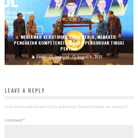
MENJAWAB KEBUTUHAN DUNIA KERJA, MENAKER:
PENGUATAN KOMPETENSI LULUSAN PERGURUAN TINGGI
PENTING
Handi
Featured
August 6, 2026
LEAVE A REPLY
Your email address will not be published.
Required fields are marked
*
Comment
*