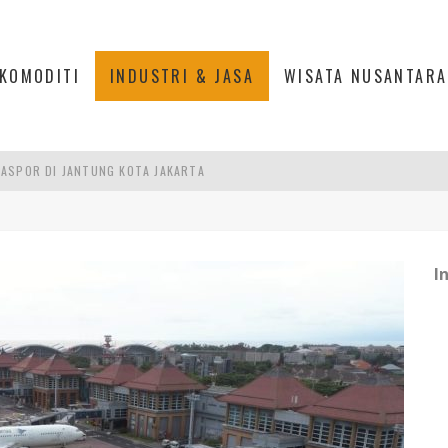
KOMODITI
INDUSTRI & JASA
WISATA NUSANTARA
ASPOR DI JANTUNG KOTA JAKARTA
IS DI PASAR BARU JAKARTA
PAN INDONESIA
I
DI PIK 2, JAKARTA UTARA