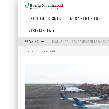
EKONOMI BISNIS
INFRASTRUKTUR
VIBIZMEDIA
ULP SEMANGGI: MEMPERMUDAH LAYANAN P
BREAKING
BAKMI PANGSIT AYAM, KULINER LEGENDAR
Home
Featured
KETIKA INSTITUSI MENENTUKAN MASA DE
PERTUNJUKAN AIR MANCUR SPEKTAKULER 