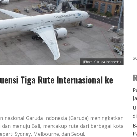
s
(Photo: Garuda Indonesia)
R
uensi Tiga Rute Internasional ke
P
J
U
d
an nasional Garuda Indonesia (Garuda) meningkatkan
B
i dan menuju Bali, mencakup rute dari berbagai kota
P
seperti Sydney, Melbourne, dan Seoul.