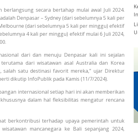
K
 berlangsung secara bertahap mulai awal Juli 2024.
I
dalah Denpasar – Sydney (dari sebelumnya 5 kali per
L
 Melbourne (dari sebelumnya 5 kali per minggu) efektif
U
ebelumnya 4 kali per minggu) efektif mulai 6 Juli 2024,
00.
sional dari dan menuju Denpasar kali ini sejalan
terutama dari wisatawan asal Australia dan Korea
, salah satu destinasi favorit mereka,” ujar Direktur
erti dikutip InfoPublik pada Kamis (11/7/2024).
bangan internasional setiap hari ini akan memberikan
khususnya dalam hal fleksibilitas mengatur rencana
pat berkontribusi terhadap upaya pemerintah untuk
 wisatawan mancanegara ke Bali sepanjang 2024,