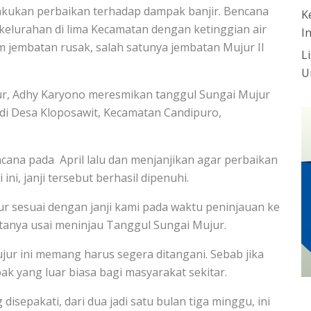
lakukan perbaikan terhadap dampak banjir. Bencana
K
kelurahan di lima Kecamatan dengan ketinggian air
I
 jembatan rusak, salah satunya jembatan Mujur II
L
U
ur, Adhy Karyono meresmikan tanggul Sungai Mujur
 di Desa Kloposawit, Kecamatan Candipuro,
cana pada April lalu dan menjanjikan agar perbaikan
ni, janji tersebut berhasil dipenuhi.
ur sesuai dengan janji kami pada waktu peninjauan ke
katanya usai meninjau Tanggul Sungai Mujur.
ur ini memang harus segera ditangani. Sebab jika
k yang luar biasa bagi masyarakat sekitar.
 disepakati, dari dua jadi satu bulan tiga minggu, ini