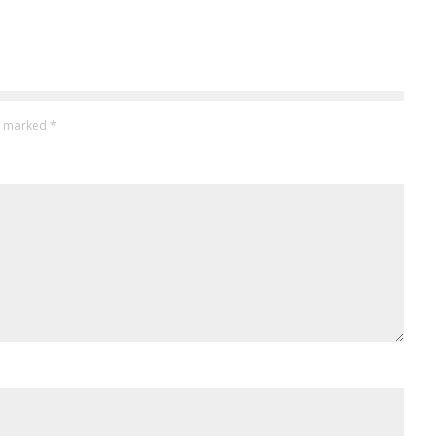
re marked
*