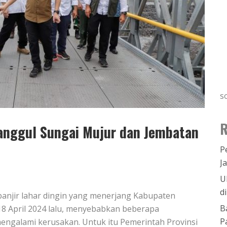
s
R
anggul Sungai Mujur dan Jembatan
P
J
U
d
anjir lahar dingin yang menerjang Kabupaten
B
18 April 2024 lalu, menyebabkan beberapa
P
mengalami kerusakan. Untuk itu Pemerintah Provinsi