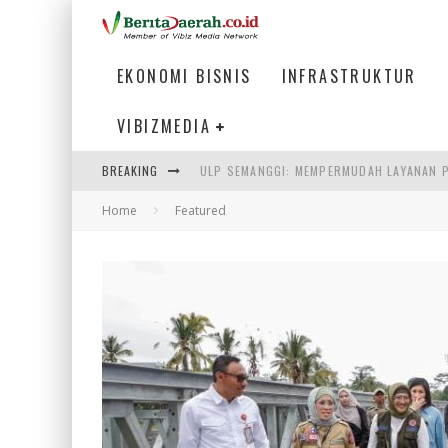
EKONOMI BISNIS
INFRASTRUKTUR
VIBIZMEDIA
ULP SEMANGGI: MEMPERMUDAH LAYANAN P
BREAKING
BAKMI PANGSIT AYAM, KULINER LEGENDAR
Home
Featured
KETIKA INSTITUSI MENENTUKAN MASA DE
PERTUNJUKAN AIR MANCUR SPEKTAKULER 