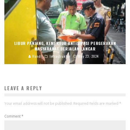
LIBUR PANJANG, KEMENHUB ANTISIPASI PERGERAKAN
MASYARAKAT BERJALAN LANCAR
Handi
Infrastruktur
May 23, 2024
LEAVE A REPLY
Your email address will not be published.
Required fields are marked
*
Comment
*