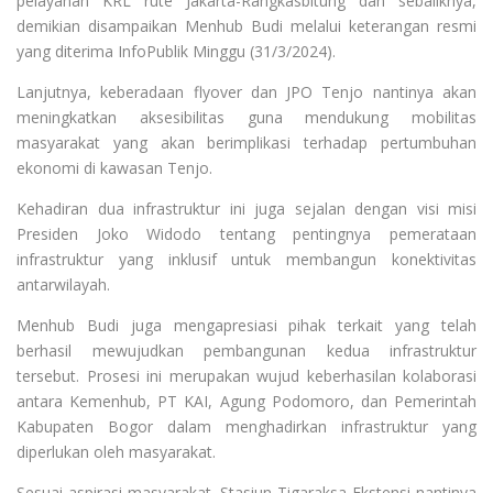
pelayanan KRL rute Jakarta-Rangkasbitung dan sebaliknya,
demikian disampaikan Menhub Budi melalui keterangan resmi
yang diterima InfoPublik Minggu (31/3/2024).
Lanjutnya, keberadaan flyover dan JPO Tenjo nantinya akan
meningkatkan aksesibilitas guna mendukung mobilitas
masyarakat yang akan berimplikasi terhadap pertumbuhan
ekonomi di kawasan Tenjo.
Kehadiran dua infrastruktur ini juga sejalan dengan visi misi
Presiden Joko Widodo tentang pentingnya pemerataan
infrastruktur yang inklusif untuk membangun konektivitas
antarwilayah.
Menhub Budi juga mengapresiasi pihak terkait yang telah
berhasil mewujudkan pembangunan kedua infrastruktur
tersebut. Prosesi ini merupakan wujud keberhasilan kolaborasi
antara Kemenhub, PT KAI, Agung Podomoro, dan Pemerintah
Kabupaten Bogor dalam menghadirkan infrastruktur yang
diperlukan oleh masyarakat.
Sesuai aspirasi masyarakat, Stasiun Tigaraksa Ekstensi nantinya