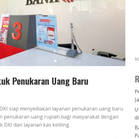
s
R
tuk Penukaran Uang Baru
P
J
nk DKI siap menyediakan layanan penukaran uang baru
U
n penukaran uang rupiah bagi masyarakat dengan
d
DKI dan layanan kas keliling.
B
P