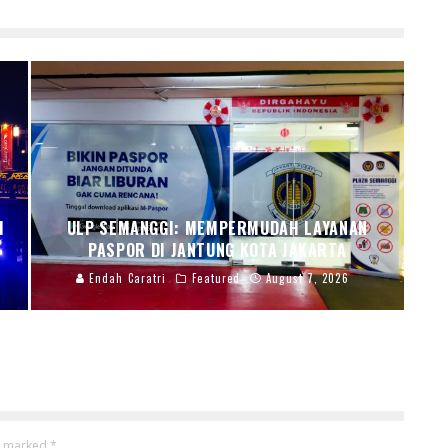
I
ULP SEMANGGI: MEMPERMUDAH LAYANAN
PASPOR DI JANTUNG KOTA JAKARTA
Endah Caratri
Featured
August 7, 2026
re marked
*