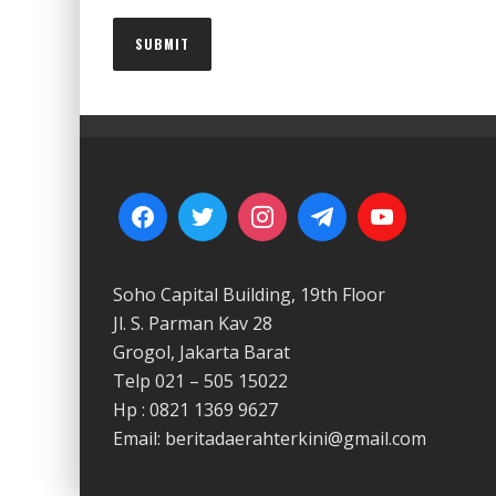
Soho Capital Building, 19th Floor
Jl. S. Parman Kav 28
Grogol, Jakarta Barat
Telp 021 – 505 15022
Hp : 0821 1369 9627
Email: beritadaerahterkini@gmail.com