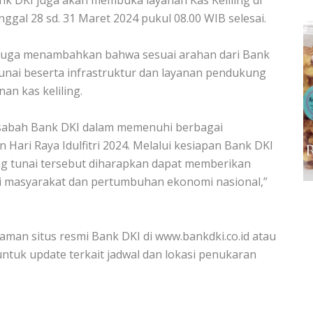
nk DKI juga akan membuka layanan Kas Keliling di
ggal 28 sd. 31 Maret 2024 pukul 08.00 WIB selesai.
i juga menambahkan bahwa sesuai arahan dari Bank
unai beserta infrastruktur dan layanan pendukung
an kas keliling.
sabah Bank DKI dalam memenuhi berbagai
ari Raya Idulfitri 2024. Melalui kesiapan Bank DKI
 tunai tersebut diharapkan dapat memberikan
di masyarakat dan pertumbuhan ekonomi nasional,”
laman situs resmi Bank DKI di www.bankdki.co.id atau
ntuk update terkait jadwal dan lokasi penukaran