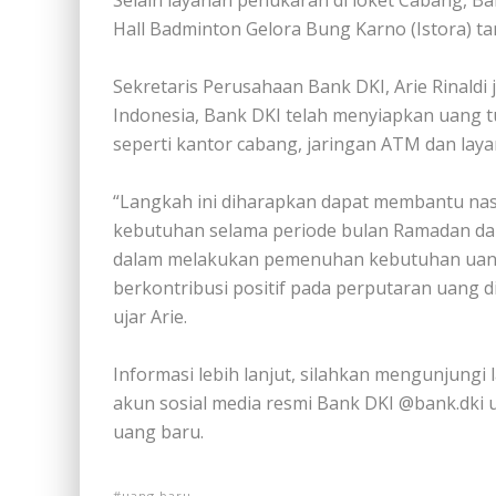
Selain layanan penukaran di loket Cabang, Ba
Hall Badminton Gelora Bung Karno (Istora) tan
Sekretaris Perusahaan Bank DKI, Arie Rinald
Indonesia, Bank DKI telah menyiapkan uang t
seperti kantor cabang, jaringan ATM dan layan
“Langkah ini diharapkan dapat membantu na
kebutuhan selama periode bulan Ramadan dan H
dalam melakukan pemenuhan kebutuhan uang
berkontribusi positif pada perputaran uang 
ujar Arie.
Informasi lebih lanjut, silahkan mengunjungi 
akun sosial media resmi Bank DKI @bank.dki u
uang baru.
uang baru