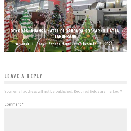
DEKORASI NUANSA NATAL DI BANDARA SOEKARNO HATTA,
TANGERANG
Handi
Denyut Sabang Merauke
December 21, 2022
LEAVE A REPLY
Your email address will not be published.
Required fields are marked
*
Comment
*