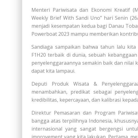
Menteri Pariwisata dan Ekonomi Kreatif (
Weekly Brief With Sandi Uno” hari Senin (
menjadi kesempatan kedua bagi Danau Toba 
Powerboat 2023 mampu memberikan kontribus
Sandiaga sampaikan bahwa tahun lalu kit
F1H20 terbaik di dunia, sebuah kebanggaan
penyelenggaraannya semakin baik dan nilai k
dapat kita lampaui.
Deputi Produk Wisata & Penyelenggaraa
menambahkan, predikat sebagai penyelen
kredibilitas, kepercayaan, dan kalibrasi kepad
Direktur Pemasaran dan Program Pariwis
bangga atas terpilihnya Indonesia, khususn
internasional yang sangat bergengsi untuk
improvement yang kita lakukan. Pertama, me