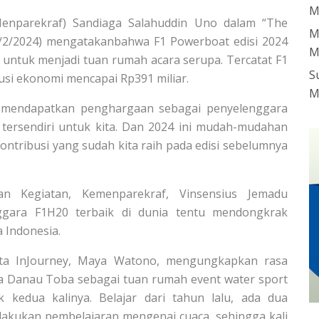
M
Menparekraf) Sandiaga Salahuddin Uno dalam “The
M
26/2/2024) mengatakanbahwa F1 Powerboat edisi 2024
M
untuk menjadi tuan rumah acara serupa. Tercatat F1
S
i ekonomi mencapai Rp391 miliar.
M
a mendapatkan penghargaan sebagai penyelenggara
 tersendiri untuk kita. Dan 2024 ini mudah-mudahan
ontribusi yang sudah kita raih pada edisi sebelumnya
n Kegiatan, Kemenparekraf, Vinsensius Jemadu
ggara F1H20 terbaik di dunia tentu mendongkrak
a Indonesia.
ata InJourney, Maya Watono, mengungkapkan rasa
ya Danau Toba sebagai tuan rumah event water sport
 kedua kalinya. Belajar dari tahun lalu, ada dua
lakukan pembelajaran mengenai cuaca, sehingga kali