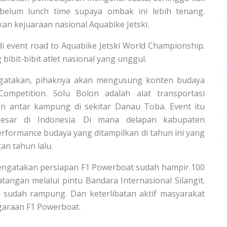
ebelum lunch time supaya ombak ini lebih tenang.
an kejuaraan nasional Aquabike Jetski.
di event road to Aquabike Jetski World Championship.
 bibit-bibit atlet nasional yang unggul.
ngatakan, pihaknya akan mengusung konten budaya
mpetition. Solu Bolon adalah alat transportasi
 antar kampung di sekitar Danau Toba. Event itu
besar di Indonesia. Di mana delapan kabupaten
erformance budaya yang ditampilkan di tahun ini yang
an tahun lalu.
mengatakan persiapan F1 Powerboat sudah hampir 100
angan melalui pintu Bandara Internasional Silangit.
tik sudah rampung. Dan keterlibatan aktif masyarakat
garaan F1 Powerboat.