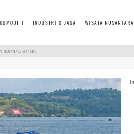
KOMODITI
INDUSTRI & JASA
WISATA NUSANTARA
AN MEGAMAS, MANADO
AKER: PENGUATAN KOMPETENSI LULUSAN PERGURUAN TINGGI PENTING
RA SULTAN MAHMUD BADARUDDIN II, PALEMBANG
I
S, MANADO