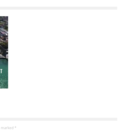
AT
re marked
*