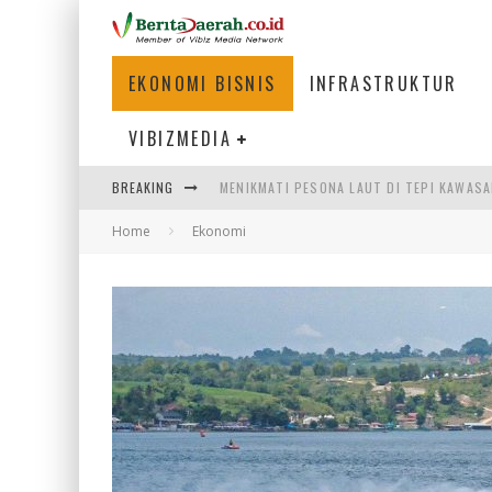
EKONOMI BISNIS
INFRASTRUKTUR
VIBIZMEDIA
BREAKING
MENIKMATI PESONA LAUT DI TEPI KAWAS
Home
Ekonomi
MENJAWAB KEBUTUHAN DUNIA KERJA, MEN
PENUMPANG MENGAMBIL BAGASI DI BANDA
WARGA MEMANCING DI KAWASAN MEGAMA