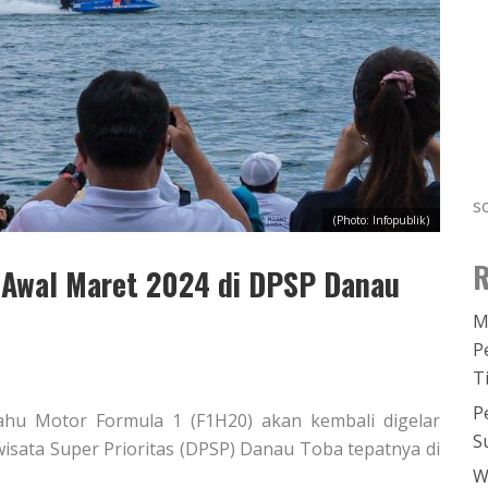
s
(Photo: Infopublik)
R
 Awal Maret 2024 di DPSP Danau
M
P
T
P
rahu Motor Formula 1 (F1H20) akan kembali digelar
S
wisata Super Prioritas (DPSP) Danau Toba tepatnya di
W