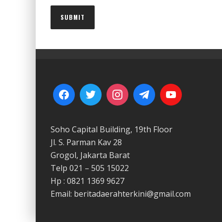
Soho Capital Building, 19th Floor
Jl. S. Parman Kav 28
Grogol, Jakarta Barat
Telp 021 – 505 15022
Hp : 0821 1369 9627
Email: beritadaerahterkini@gmail.com