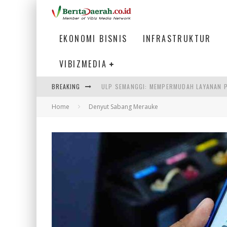
EKONOMI BISNIS
INFRASTRUKTUR
VIBIZMEDIA
BREAKING
ULP SEMANGGI: MEMPERMUDAH LAYANAN P
Home
Denyut Sabang Merauke
BAKMI PANGSIT AYAM, KULINER LEGENDAR
KETIKA INSTITUSI MENENTUKAN MASA DE
PERTUNJUKAN AIR MANCUR SPEKTAKULER 