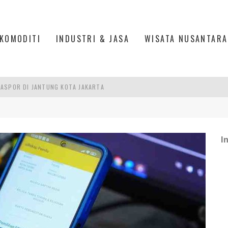
KOMODITI
INDUSTRI & JASA
WISATA NUSANTARA
ASPOR DI JANTUNG KOTA JAKARTA
IS DI PASAR BARU JAKARTA
PAN INDONESIA
I
DI PIK 2, JAKARTA UTARA