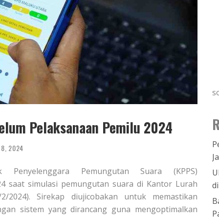
s
R
ebelum Pelaksanaan Pemilu 2024
P
 8, 2024
J
pok Penyelenggara Pemungutan Suara (KPPS)
U
24 saat simulasi pemungutan suara di Kantor Lurah
d
2/2024). Sirekap diujicobakan untuk memastikan
B
ngan sistem yang dirancang guna mengoptimalkan
P