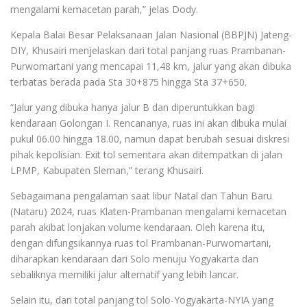
mengalami kemacetan parah,” jelas Dody.
Kepala Balai Besar Pelaksanaan Jalan Nasional (BBPJN) Jateng-
DIY, Khusairi menjelaskan dari total panjang ruas Prambanan-
Purwomartani yang mencapai 11,48 km, jalur yang akan dibuka
terbatas berada pada Sta 30+875 hingga Sta 37+650.
“Jalur yang dibuka hanya jalur B dan diperuntukkan bagi
kendaraan Golongan I. Rencananya, ruas ini akan dibuka mulai
pukul 06.00 hingga 18.00, namun dapat berubah sesuai diskresi
pihak kepolisian. Exit tol sementara akan ditempatkan di jalan
LPMP, Kabupaten Sleman,” terang Khusairi.
Sebagaimana pengalaman saat libur Natal dan Tahun Baru
(Nataru) 2024, ruas Klaten-Prambanan mengalami kemacetan
parah akibat lonjakan volume kendaraan. Oleh karena itu,
dengan difungsikannya ruas tol Prambanan-Purwomartani,
diharapkan kendaraan dari Solo menuju Yogyakarta dan
sebaliknya memiliki jalur alternatif yang lebih lancar.
Selain itu, dari total panjang tol Solo-Yogyakarta-NYIA yang