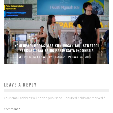
KEMENPAR: BEBAS VISA KUNJUNGAN JADI STRATEGI
PERKUAT DAYA SAING PARIWISATA INDONESIA
Emy Trimahanani
Featured
June 24, 2026
LEAVE A REPLY
Your email address will not be published.
Required fields are marked
*
Comment
*