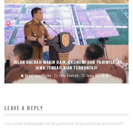
JALAN DAERAH MAKIN BAIK, EKONOMI DAN PARIWISATA
JAWA TENGAH KIAN TERKONEKSI
Agustinus Purba
Info Daerah
June 23, 2026
LEAVE A REPLY
Your email address will not be published.
Required fields are marked
*