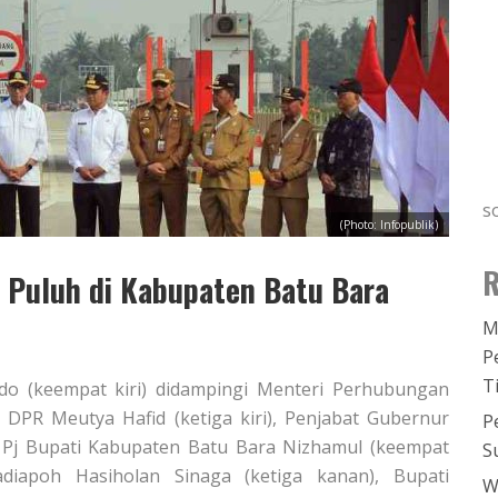
s
(Photo: Infopublik)
R
 Puluh di Kabupaten Batu Bara
M
P
T
odo (keempat kiri) didampingi Menteri Perhubungan
 DPR Meutya Hafid (ketiga kiri), Penjabat Gubernur
P
 Pj Bupati Kabupaten Batu Bara Nizhamul (keempat
S
diapoh Hasiholan Sinaga (ketiga kanan), Bupati
W