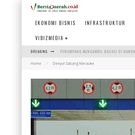
EKONOMI BISNIS
INFRASTRUKTUR
VIBIZMEDIA
PENUMPANG MENGAMBIL BAGASI DI BANDA
BREAKING
WARGA MEMANCING DI KAWASAN MEGAMA
Home
Denyut Sabang Merauke
MENIKMATI PESONA LAUT DI TEPI KAWAS
MENJAWAB KEBUTUHAN DUNIA KERJA, MEN