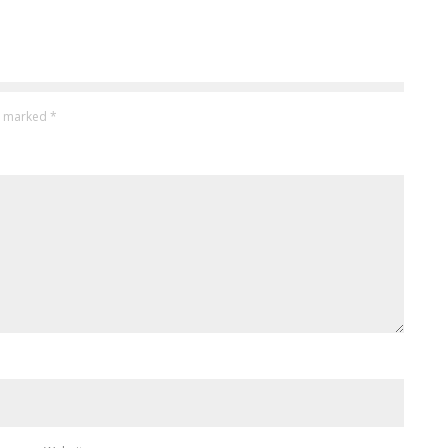
re marked
*