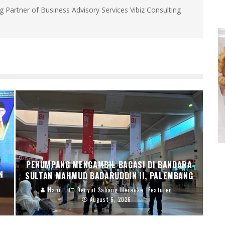
g Partner of Business Advisory Services Vibiz Consulting
PENUMPANG MENGAMBIL BAGASI DI BANDARA
N
SULTAN MAHMUD BADARUDDIN II, PALEMBANG
Handi
Denyut Sabang Merauke
Featured
August 6, 2026