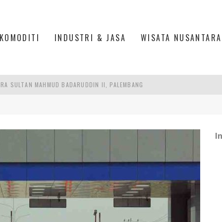
KOMODITI
INDUSTRI & JASA
WISATA NUSANTARA
RA SULTAN MAHMUD BADARUDDIN II, PALEMBANG
S, MANADO
AN MEGAMAS, MANADO
I
AKER: PENGUATAN KOMPETENSI LULUSAN PERGURUAN TINGGI PENTING