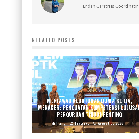
Endah Caratri is Coordinatin
RELATED POSTS
MENJAWAB KEBUTUHAN DUNIA KERJA,
MENAKER: PENGUATAN KOMPETENSI LULUSA
PERGURUAN TINGGI PENTING
Handi
Featured
August 6, 2026