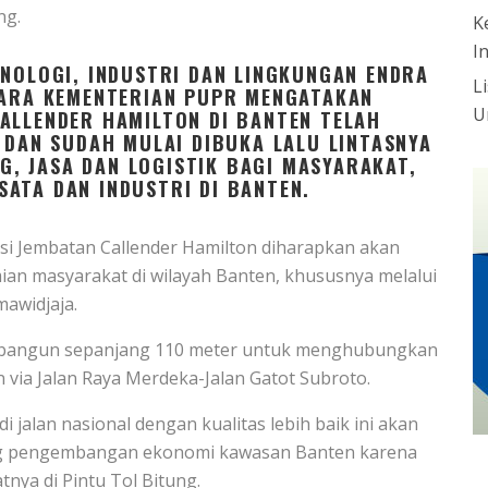
ng.
K
I
KNOLOGI, INDUSTRI DAN LINGKUNGAN ENDRA
L
CARA KEMENTERIAN PUPR MENGATAKAN
U
ALLENDER HAMILTON DI BANTEN TELAH
 DAN SUDAH MULAI DIBUKA LALU LINTASNYA
, JASA DAN LOGISTIK BAGI MASYARAKAT,
ATA DAN INDUSTRI DI BANTEN.
si Jembatan Callender Hamilton diharapkan akan
n masyarakat di wilayah Banten, khususnya melalui
mawidjaja.
dibangun sepanjang 110 meter untuk menghubungkan
ia Jalan Raya Merdeka-Jalan Gatot Subroto.
jalan nasional dengan kualitas lebih baik ini akan
ng pengembangan ekonomi kawasan Banten karena
nya di Pintu Tol Bitung.