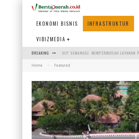
EKONOMI BISNIS
INFRASTRUKTUR
VIBIZMEDIA
ULP SEMANGGI: MEMPERMUDAH LAYANAN P
BREAKING
BAKMI PANGSIT AYAM, KULINER LEGENDAR
Home
Featured
KETIKA INSTITUSI MENENTUKAN MASA DE
PERTUNJUKAN AIR MANCUR SPEKTAKULER 