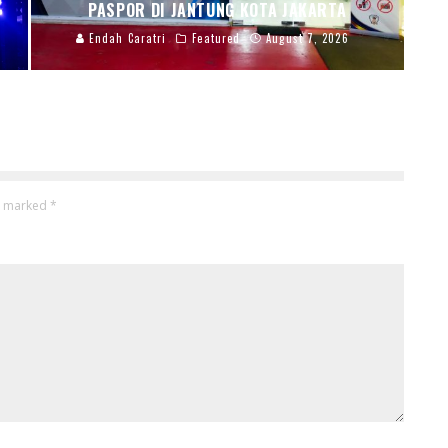
PASPOR DI JANTUNG KOTA JAKARTA
Endah Caratri
Featured
August 7, 2026
re marked
*