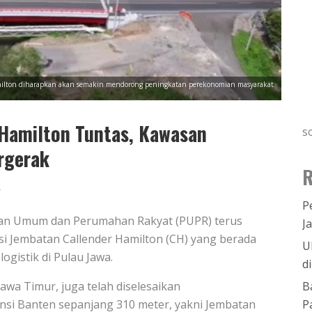
amilton diharapkan akan semakin mendorong peningkatan perekonomian masyarakat
 Hamilton Tuntas, Kawasan
s
ergerak
R
4
P
jaan Umum dan Perumahan Rakyat (PUPR) terus
J
i Jembatan Callender Hamilton (CH) yang berada
U
logistik di Pulau Jawa.
d
B
Jawa Timur, juga telah diselesaikan
P
insi Banten sepanjang 310 meter, yakni Jembatan