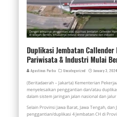
Dengan selesainya penggantian atau duplikasi Jembatan Callender H
di wilayah Banten, khususnya melalui sektor pariwisata dan industri
Duplikasi Jembatan Callender
Pariwisata & Industri Mulai B
Agustinus Purba
Uncategorized
January 3, 202
(Beritadaerah – Jakarta) Kementerian Peker
menyelesaikan penggantian dan/atau duplikas
dalam sistem jaringan jalan nasional dan jalur 
Selain Provinsi Jawa Barat, Jawa Tengah, dan 
penggantian/duplikasi 4 Jembatan CH di Prov