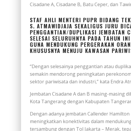
Cisadane A, Cisadane B, Batu Ceper, dan Tawi
STAF AHLI MENTERI PUPR BIDANG TE
S. ATMAWIDJAJA SEKALIGUS JURU BI
PENGGANTIAN/DUPLIKASI JEMBATAN C
SELESAI SELURUHNYA PADA TAHUN INI
GUNA MENDUKUNG PERGERAKAN ORANG
KHUSUSNYA MENUJU KAWASAN PARIWIS
“Dengan selesainya penggantian atau duplika
semakin mendorong peningkatan perekonomia
sektor pariwisata dan industri,” kata Endra At
Jembatan Cisadane A dan B masing-masing 
Kota Tangerang dengan Kabupaten Tangeran v
Dengan adanya jembatan Callender Hamilton di 
meningkatkan konektivitas dalam menduku
tersambung dengan Tol Jakarta – Merak, tepat