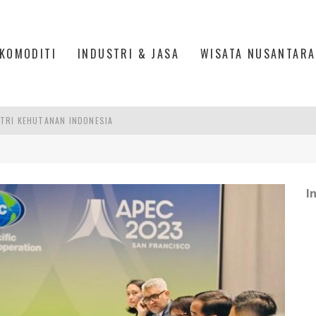
KOMODITI
INDUSTRI & JASA
WISATA NUSANTARA
TRI KEHUTANAN INDONESIA
AKER: PENGUATAN KOMPETENSI LULUSAN PERGURUAN TINGGI PENTING
RA SULTAN MAHMUD BADARUDDIN II, PALEMBANG
I
R SESUAIKAN REGULASI KETENAGAKERJAAN