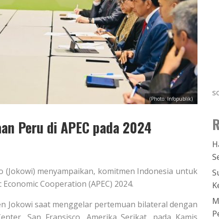
s
(Photo: Infopublik)
R
an Peru di APEC pada 2024
H
S
do (Jokowi) menyampaikan, komitmen Indonesia untuk
S
 Economic Cooperation (APEC) 2024.
K
M
n Jokowi saat menggelar pertemuan bilateral dengan
P
nter, San Fransisco, Amerika Serikat, pada Kamis