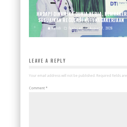
HADAPI DINAMIKA DUNIA KERJA, KEMNAKE
SESUAIKAN REGULASI KETENAGAKERJAAN
Handi
Featured
August 7, 2026
LEAVE A REPLY
Your email address will not be published.
Required fields a
Comment
*