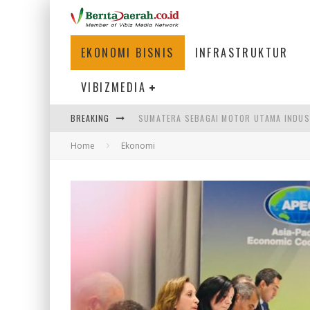
EKONOMI BISNIS
INFRASTRUKTUR
VIBIZMEDIA
SUMATERA SEBAGAI MOTOR UTAMA INDUS
BREAKING
MENJAWAB KEBUTUHAN DUNIA KERJA, MEN
Home
Ekonomi
PENUMPANG MENGAMBIL BAGASI DI BANDA
HADAPI DINAMIKA DUNIA KERJA, KEMNAKE