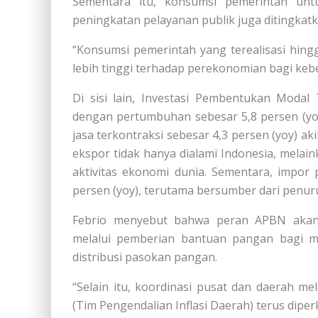
Sementara itu, konsumsi pemerintah un
peningkatan pelayanan publik juga ditingkatk
“Konsumsi pemerintah yang terealisasi hingga
lebih tinggi terhadap perekonomian bagi keb
Di sisi lain, Investasi Pembentukan Modal
dengan pertumbuhan sebesar 5,8 persen (yoy
jasa terkontraksi sebesar 4,3 persen (yoy) a
ekspor tidak hanya dialami Indonesia, melai
aktivitas ekonomi dunia. Sementara, impor p
persen (yoy), terutama bersumber dari penu
Febrio menyebut bahwa peran APBN akan 
melalui pemberian bantuan pangan bagi m
distribusi pasokan pangan.
“Selain itu, koordinasi pusat dan daerah me
(Tim Pengendalian Inflasi Daerah) terus diperk