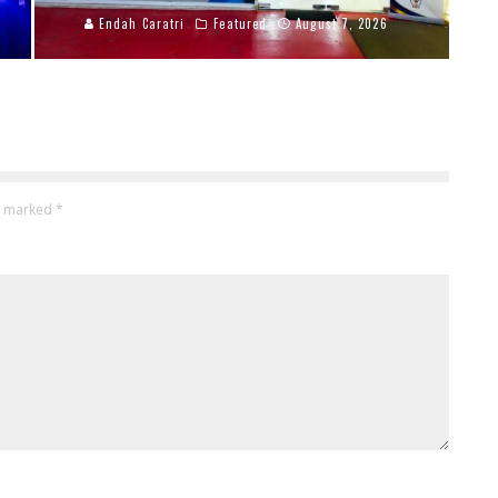
Endah Caratri
Featured
August 7, 2026
re marked
*