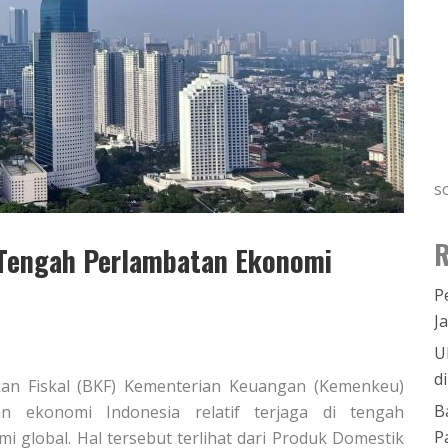
s
R
 Tengah Perlambatan Ekonomi
P
J
U
d
akan Fiskal (BKF) Kementerian Keuangan (Kemenkeu)
B
n ekonomi Indonesia relatif terjaga di tengah
P
 global. Hal tersebut terlihat dari Produk Domestik