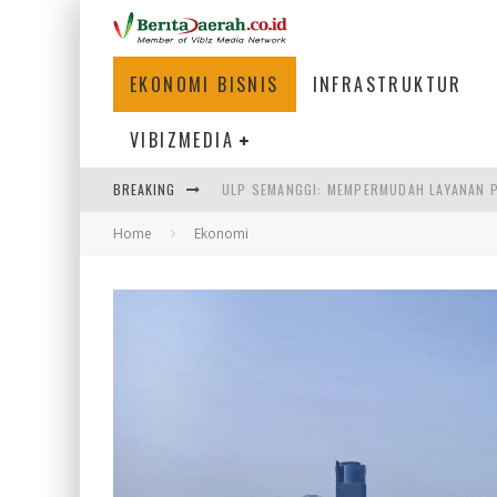
EKONOMI BISNIS
INFRASTRUKTUR
VIBIZMEDIA
ULP SEMANGGI: MEMPERMUDAH LAYANAN P
BREAKING
BAKMI PANGSIT AYAM, KULINER LEGENDAR
Home
Ekonomi
KETIKA INSTITUSI MENENTUKAN MASA DE
PERTUNJUKAN AIR MANCUR SPEKTAKULER 