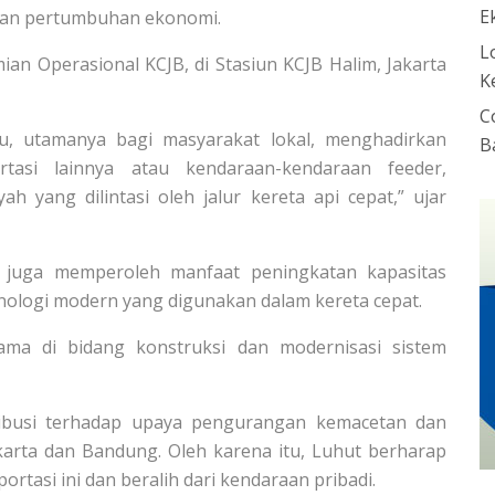
E
tan pertumbuhan ekonomi.
L
an Operasional KCJB, di Stasiun KCJB Halim, Jakarta
K
C
ru, utamanya bagi masyarakat lokal, menghadirkan
B
rtasi lainnya atau kendaraan-kendaraan feeder,
 yang dilintasi oleh jalur kereta api cepat,” ujar
a juga memperoleh manfaat peningkatan kapasitas
nologi modern yang digunakan dalam kereta cepat.
ama di bidang konstruksi dan modernisasi sistem
ribusi terhadap upaya pengurangan kemacetan dan
akarta dan Bandung. Oleh karena itu, Luhut berharap
tasi ini dan beralih dari kendaraan pribadi.