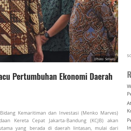
s
(Photo: Setkab)
R
Pacu Pertumbuhan Ekonomi Daerah
W
P
A
K
r Bidang Kemaritiman dan Investasi (Menko Marves)
P
adaan Kereta Cepat Jakarta-Bandung (KCJB) akan
I
tama yang berada di daerah lintasan, mulai dari