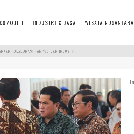
KOMODITI
INDUSTRI & JASA
WISATA NUSANTARA
ANKAN KOLABORASI KAMPUS DAN INDUSTRI
DUSTRIALISASI, MANUFAKTUR TUMBUH LAMPAUI EKONOMI NASIONAL
ERCAYAAN, SEMANGAT, DAN HARAPAN BESAR
I
 MODERN PERKUAT SPORT TOURISM BATAM