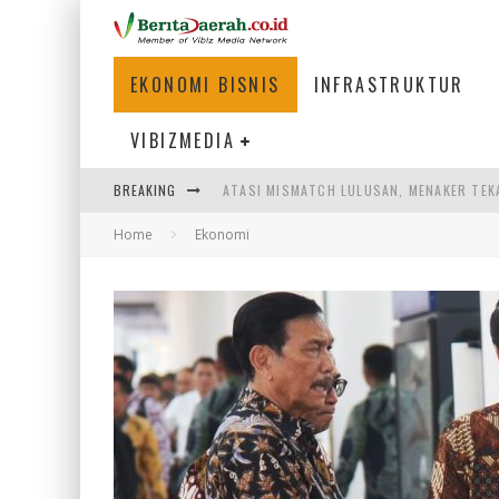
EKONOMI BISNIS
INFRASTRUKTUR
VIBIZMEDIA
ATASI MISMATCH LULUSAN, MENAKER TEK
BREAKING
PEMERINTAH DAERAH PERLU PERCEPAT IN
Home
Ekonomi
LOGO BARU BANK BANTEN CERMINKAN KEP
WAGUB NYANYANG: FASILITAS OLAHRAGA