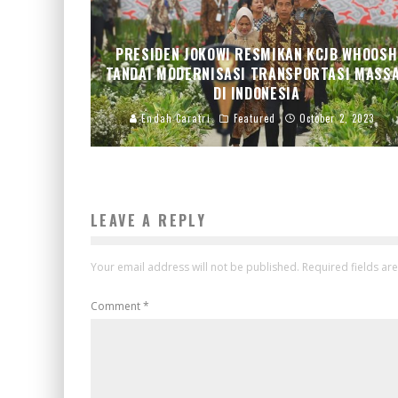
PRESIDEN JOKOWI RESMIKAN KCJB WHOOSH
TANDAI MODERNISASI TRANSPORTASI MASS
DI INDONESIA
Endah Caratri
Featured
October 2, 2023
LEAVE A REPLY
Your email address will not be published.
Required fields a
Comment
*