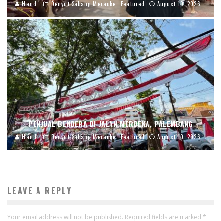
Handi
Denyut Sabang Merauke
Featured
August 10, 2026
PENJUAL BENDERA DI JALAN MERDEKA, PALEMBANG
Handi
Denyut Sabang Merauke
Featured
August 10, 2026
LEAVE A REPLY
Your email address will not be published.
Required fields are marked
*