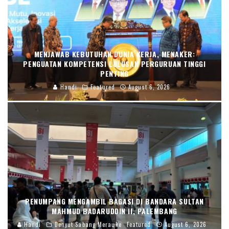
MENJAWAB KEBUTUHAN DUNIA KERJA, MENAKER:
PENGUATAN KOMPETENSI LULUSAN PERGURUAN TINGGI
PENTING
Handi
Featured
August 6, 2026
PENUMPANG MENGAMBIL BAGASI DI BANDARA SULTAN
MAHMUD BADARUDDIN II, PALEMBANG
Handi
Denyut Sabang Merauke
Featured
August 6, 2026