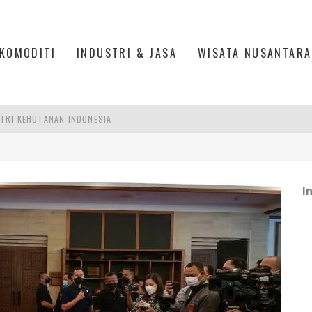
KOMODITI
INDUSTRI & JASA
WISATA NUSANTARA
AKER: PENGUATAN KOMPETENSI LULUSAN PERGURUAN TINGGI PENTING
RA SULTAN MAHMUD BADARUDDIN II, PALEMBANG
R SESUAIKAN REGULASI KETENAGAKERJAAN
I
TRI KEHUTANAN INDONESIA