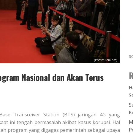
s
(Photo: Kominfo)
R
ogram Nasional dan Akan Terus
H
S
S
K
Base Transceiver Station (BTS) jaringan 4G yang
M
aat ini tengah bermasalah akibat kasus korupsi. Hal
P
akah program yang digagas pemerintah sebagai upaya