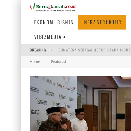
EKONOMI BISNIS
INFRASTRUKTUR
VIBIZMEDIA
BREAKING
MENJAWAB KEBUTUHAN DUNIA KERJA, MEN
Home
Featured
PENUMPANG MENGAMBIL BAGASI DI BANDA
HADAPI DINAMIKA DUNIA KERJA, KEMNAKE
SUMATERA SEBAGAI MOTOR UTAMA INDUS