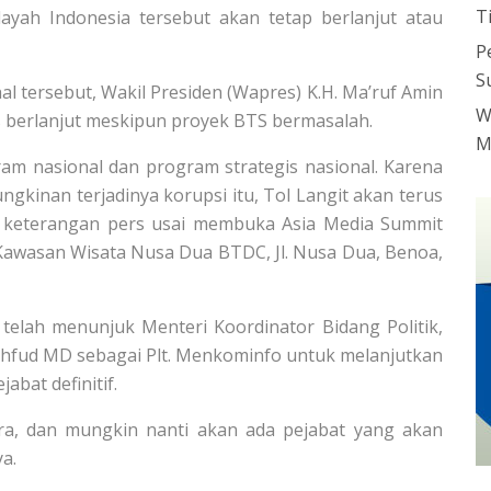
T
layah Indonesia tersebut akan tetap berlanjut atau
P
S
l tersebut, Wakil Presiden (Wapres) K.H. Ma’ruf Amin
W
 berlanjut meskipun proyek BTS bermasalah.
M
am nasional dan program strategis nasional. Karena
ngkinan terjadinya korupsi itu, Tol Langit akan terus
n keterangan pers usai membuka Asia Media Summit
 Kawasan Wisata Nusa Dua BTDC, Jl. Nusa Dua, Benoa,
telah menunjuk Menteri Koordinator Bidang Politik,
ud MD sebagai Plt. Menkominfo untuk melanjutkan
bat definitif.
ra, dan mungkin nanti akan ada pejabat yang akan
a.