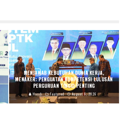
MENJAWAB KEBUTUHAN DUNIA KERJA,
R
MENAKER: PENGUATAN KOMPETENSI LULUSAN
PERGURUAN TINGGI PENTING
Handi
Featured
August 6, 2026