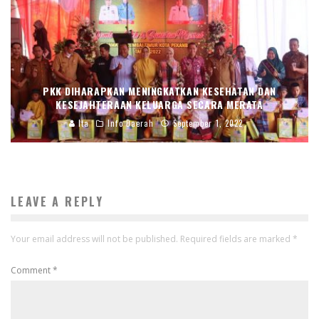
PKK DIHARAPKAN MENINGKATKAN KESEHATAN DAN
KESEJAHTERAAN KELUARGA SECARA MERATA
Ita
Info Daerah
September 1, 2022
LEAVE A REPLY
Your email address will not be published.
Required fields are marked
*
Comment
*