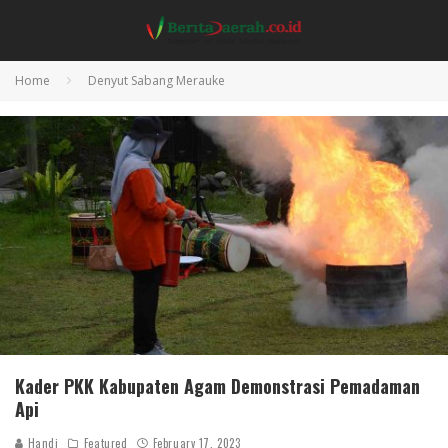
Home
Denyut Sabang Merauke
Kader PKK Kabupaten Agam Demonstrasi Pemadaman
Api
Handi
Featured
February 17, 2023