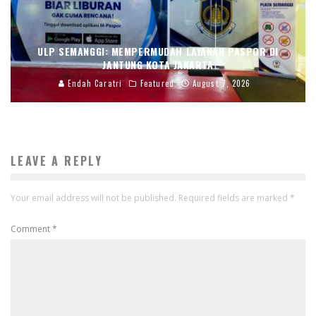
ULP SEMANGGI: MEMPERMUDAH LAYANAN PASPOR DI
JANTUNG KOTA JAKARTA
Endah Caratri
Featured
August 7, 2026
LEAVE A REPLY
Your email address will not be published.
Required fields are marked
*
Comment
*