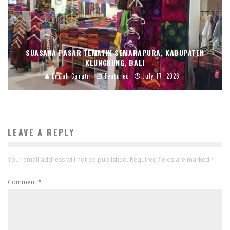
SUASANA PASAR TEMATIK SEMARAPURA, KABUPATEN
KLUNGKUNG, BALI
Endah Caratri
Featured
July 17, 2026
LEAVE A REPLY
Your email address will not be published.
Required fields are marked
*
Comment
*