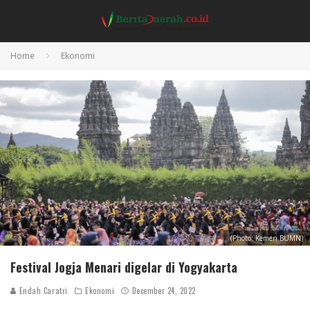
Home
Ekonomi
(Photo: Kemen BUMN)
Festival Jogja Menari digelar di Yogyakarta
Endah Caratri
Ekonomi
December 24, 2022