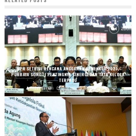
DPR SETUJUI RENCANA ANGGARAN KEMENKEU 2027,
PURBAYA SOROTI PENTINGNYA SINERGI DAN TATA KELOLA
TERPADU
Endah Caratri
Ekonomi
June 17, 2026