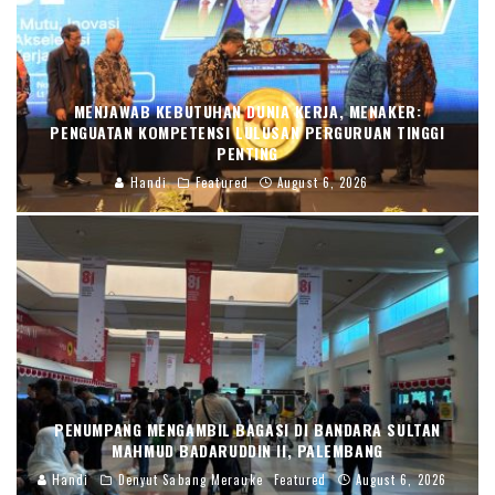
MENJAWAB KEBUTUHAN DUNIA KERJA, MENAKER:
PENGUATAN KOMPETENSI LULUSAN PERGURUAN TINGGI
PENTING
Handi
Featured
August 6, 2026
PENUMPANG MENGAMBIL BAGASI DI BANDARA SULTAN
MAHMUD BADARUDDIN II, PALEMBANG
Handi
Denyut Sabang Merauke
Featured
August 6, 2026