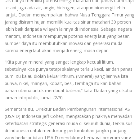
tak hanya memiliki potensi energi matahari dan panas bumi saja
tetapi juga ada air, angin, hidrogen, ataupun bioenergi.Lebih
lanjut, Dadan menyampaikan bahwa Nusa Tenggara Timur yang
jarang disiram hujan memiliki kualitas sinar matahari 30 persen
lebih baik daripada wilayah lainnya di Indonesia. Sebagai negara
maritim, Indonesia mempunyai potensi energi laut yang besar.
Sumber daya itu membutuhkan inovasi dari generasi muda
karena energi laut akan menjadi energi masa depan.
“Kita punya mineral yang sangat lengkap kecuali litium,
sebetulnya kita punya tetapi skalanya terlalu kecil, air dari panas
bumi itu kalau diolah keluar lithium. (Mineral) yang lainnya kita
punya, nikel, mangan, kobalt, besi, tembaga itu kan bahan
bahan utama untuk membuat baterai,” kata Dadan yang dikutip
laman Infopublik, Jumat (2/9).
Sementara itu, Direktur Badan Pembangunan Internasional AS
(USAID) Indonesia Jeff Cohen, mengatakan pihaknya menyadari
keterlibatan strategis generasi muda di seluruh dunia, terkhusus
di Indonesia untuk mendorong pertumbuhan jangka panjang
yang berkelanjutan. USAID mendukung berbagai program yang