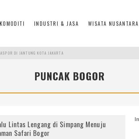
KOMODITI
INDUSTRI & JASA
WISATA NUSANTARA
ASPOR DI JANTUNG KOTA JAKARTA
IS DI PASAR BARU JAKARTA
PUNCAK BOGOR
PAN INDONESIA
DI PIK 2, JAKARTA UTARA
I
alu Lintas Lengang di Simpang Menuju
aman Safari Bogor