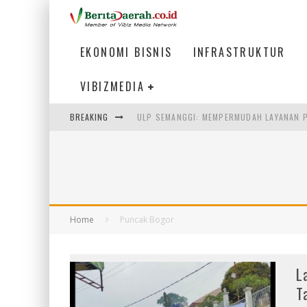
EKONOMI BISNIS
INFRASTRUKTUR
VIBIZMEDIA
BREAKING
ULP SEMANGGI: MEMPERMUDAH LAYANAN P
BAKMI PANGSIT AYAM, KULINER LEGENDAR
KETIKA INSTITUSI MENENTUKAN MASA DE
PERTUNJUKAN AIR MANCUR SPEKTAKULER 
Home
Puncak Bogor
L
T