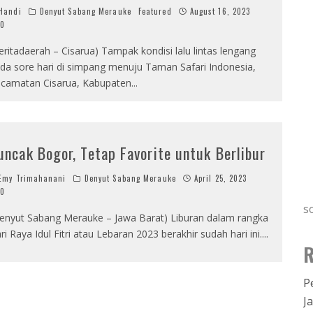
Handi
Denyut Sabang Merauke
Featured
August 16, 2023
0
eritadaerah – Cisarua) Tampak kondisi lalu lintas lengang
da sore hari di simpang menuju Taman Safari Indonesia,
camatan Cisarua, Kabupaten
...
uncak Bogor, Tetap Favorite untuk Berlibur
my Trimahanani
Denyut Sabang Merauke
April 25, 2023
0
s
enyut Sabang Merauke – Jawa Barat) Liburan dalam rangka
ri Raya Idul Fitri atau Lebaran 2023 berakhir sudah hari ini.
...
R
P
J