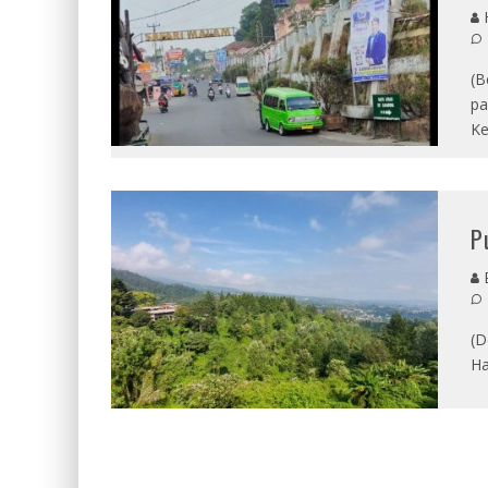
(B
pa
Ke
P
E
(D
Ha