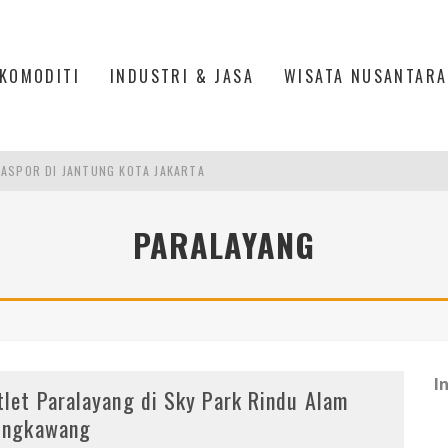
KOMODITI
INDUSTRI & JASA
WISATA NUSANTARA
ASPOR DI JANTUNG KOTA JAKARTA
IS DI PASAR BARU JAKARTA
PARALAYANG
PAN INDONESIA
DI PIK 2, JAKARTA UTARA
I
tlet Paralayang di Sky Park Rindu Alam
ingkawang