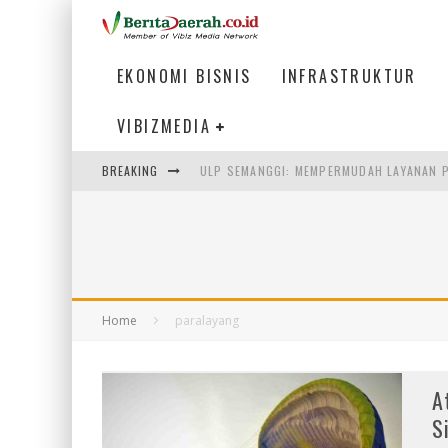
EKONOMI BISNIS
INFRASTRUKTUR
VIBIZMEDIA
BREAKING
ULP SEMANGGI: MEMPERMUDAH LAYANAN P
BAKMI PANGSIT AYAM, KULINER LEGENDAR
KETIKA INSTITUSI MENENTUKAN MASA DE
PERTUNJUKAN AIR MANCUR SPEKTAKULER 
Home
paralayang
A
S