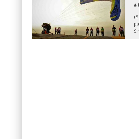
(B
pa
Si