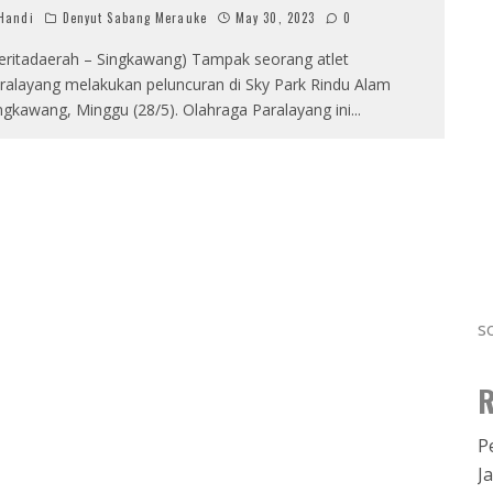
Handi
Denyut Sabang Merauke
May 30, 2023
0
eritadaerah – Singkawang) Tampak seorang atlet
ralayang melakukan peluncuran di Sky Park Rindu Alam
ngkawang, Minggu (28/5). Olahraga Paralayang ini
...
s
R
P
J